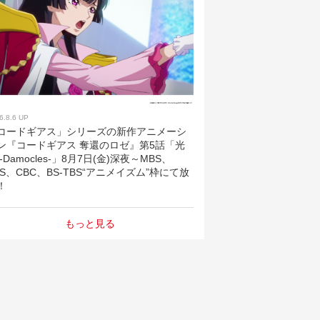
6.8.6 UP
コードギアス」シリーズの新作アニメーシ
ン『コードギアス 奪還のロゼ』第5話「光
 -Damocles-」8月7日(金)深夜～MBS、
BS、CBC、BS-TBS“アニメイズム”枠にて放
！
もっと見る