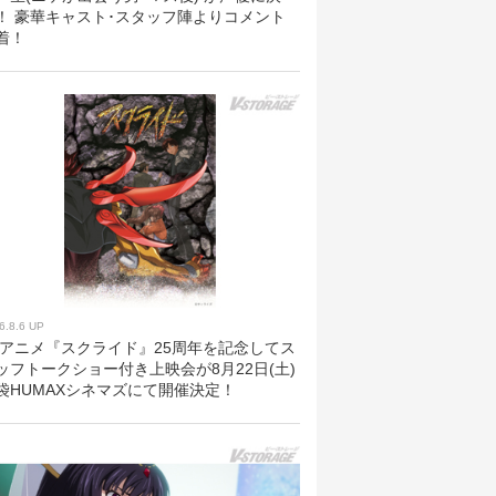
！ 豪華キャスト･スタッフ陣よりコメント
着！
6.8.6 UP
Vアニメ『スクライド』25周年を記念してス
ッフトークショー付き上映会が8月22日(土)
袋HUMAXシネマズにて開催決定！