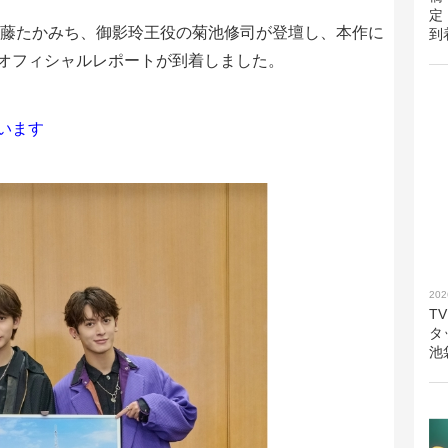
定
佐藤たかみち、御影玲王役の菊池修司が登壇し、本作に
到
オフィシャルレポートが到着しました。
います
202
T
タ
池