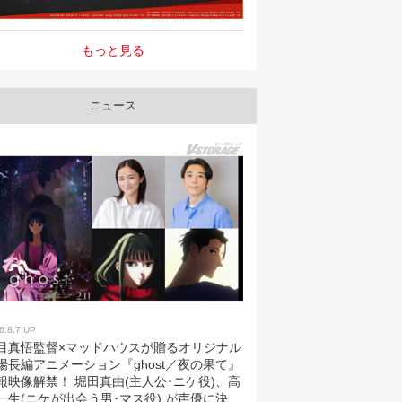
もっと見る
ニュース
6.8.7 UP
目真悟監督×マッドハウスが贈るオリジナル
場長編アニメーション『ghost／夜の果て』
報映像解禁！ 堀田真由(主人公･ニケ役)、高
一生(ニケが出会う男･マス役) が声優に決