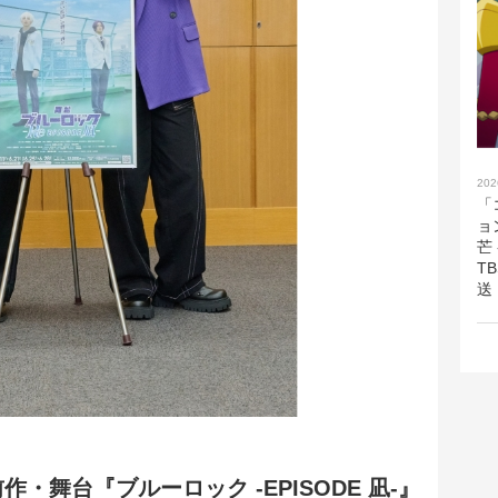
202
「
ョ
芒
T
送
舞台『ブルーロック -EPISODE 凪-』