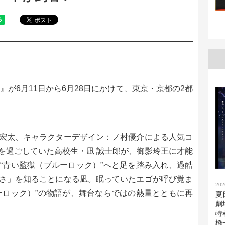
 凪-』が6月11日から6月28日にかけて、東京・京都の2都
宏太、キャラクターデザイン：ノ村優介による人気コ
を過ごしていた高校生・凪 誠士郎が、御影玲王に才能
“青い監獄（ブルーロック）”へと足を踏み入れ、過酷
さ」を知ることになる凪。眠っていたエゴが呼び覚ま
202
ーロック）”の物語が、舞台ならではの熱量とともに再
夏
劇
特
橋