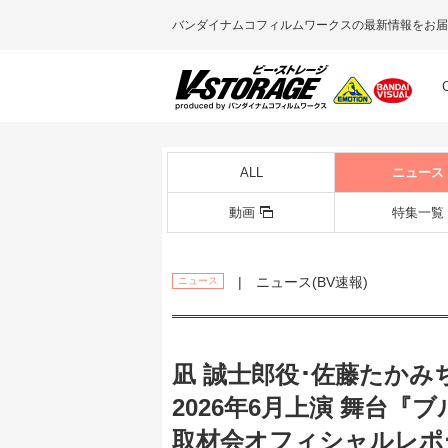
バンダイナムコフィルムワークスの最新情報をお届
ALL
ニュース
動画
特集一覧
| ニュース(BV速報)
ニュース
凪 誠士郎役･佐藤たかみ
2026年6月上演 舞台『ブル
取材会オフィシャルレポ