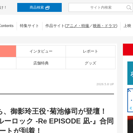
け！
商品検索
Contents
特集サイト
作品サイト(
アニメ・特撮
／
映画・ドラマ
)
上映
インタビュー
レポート
店舗特典
グッズ
2026.5.8 UP
ち、御影玲王役･菊池修司が登壇！
ーロック -Re EPISODE 凪-』合同
ートが到着！