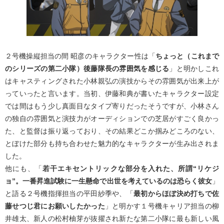
２号機操縦担当の間 昭彦のキャラクター性は「
ちょっと（これまで
のシリーズの第二小隊）後藤隊長の雰囲気を感じる
」と明かしこれ
はキャスティングされた小林親弘の演技からその雰囲気が出来上が
っていったと言います。当初、伊藤和典が書いたキャラクター設定
では間はもう少し真面目なタイプ寄りだったそうですが、小林さん
の独自の雰囲気と演技力がオーディションでの芝居がすごく良かっ
た、と監督は振り返っており、その結果どこか掴みどころのない、
とぼけた部分も持ち合わせた魅力的なキャラクターが生み出されま
した。
他にも、「
若干エキセントリックな部分を入れた、所謂“リケジ
ョ”。一番昇進試験に一生懸命で出世を考えているのは恐らく彼女
」
と語る２号機指揮担当の平田紗季や、「
最初からほぼ決め打ちで佐
藤せつじ君にお願いしたかった
」と明かす１号機キャリア担当の柳
井雄太、新人の松村柚芽が抜擢され新たな第二小隊に最も新しい風