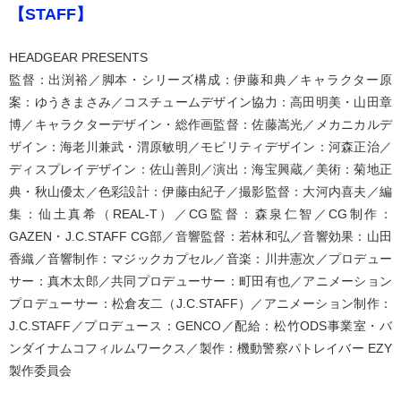
【STAFF】
HEADGEAR PRESENTS
監督：出渕裕／脚本・シリーズ構成：伊藤和典／キャラクター原
案：ゆうきまさみ／コスチュームデザイン協力：高田明美・山田章
博／キャラクターデザイン・総作画監督：佐藤嵩光／メカニカルデ
ザイン：海老川兼武・渭原敏明／モビリティデザイン：河森正治／
ディスプレイデザイン：佐山善則／演出：海宝興蔵／美術：菊地正
典・秋山優太／色彩設計：伊藤由紀子／撮影監督：大河内喜夫／編
集：仙土真希（REAL-T）／CG監督：森泉仁智／CG制作：
GAZEN・J.C.STAFF CG部／音響監督：若林和弘／音響効果：山田
香織／音響制作：マジックカプセル／音楽：川井憲次／プロデュー
サー：真木太郎／共同プロデューサー：町田有也／アニメーション
プロデューサー：松倉友二（J.C.STAFF）／アニメーション制作：
J.C.STAFF／プロデュース：GENCO／配給：松竹ODS事業室・バ
ンダイナムコフィルムワークス／製作：機動警察パトレイバー EZY
製作委員会