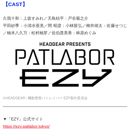
【CAST】
久我十和：上坂すみれ／天鳥桔平：戸谷菊之介
平田紗季：小清水亜美／間 昭彦：小林親弘／柳井雄太：佐藤せつじ
／柚木八久万：松村柚芽／佐伯貴美香：林原めぐみ
©HEADGEAR / 機動警察パトレイバー EZY製作委員会
▼『EZY』公式サイト
https://ezy.patlabor.tokyo/