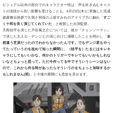
ビジュアル以外の部分でのキャラクター性は、声を吹き込むキャス
トの演技から良い影響を受けることも。4月23日(木)に実施した完成
披露舞台挨拶で久我十和役の上坂すみれのアドリブ力に触れ「
すご
く十和を良く演じてくれていた
」と称賛した出渕監督。
天鳥桔平を演じた戸谷菊之介については、彼が『チェンソーマン』
で演じた主人公・デンジとの演じ分けに感嘆したことを明かし「
全
然違う芝居だったのでわからなかったんです。でもデンジ君もやっ
てたっていうのを改めて知った瞬間に、（桔平を）たまにはキレキ
ャラにしてもいいかな、何かのトリガーでキレてもいいかもしれな
いなとちょっと思って。ただ今作ってる中でそういうシーンはない
ので、これから作る時があったらそういうのをちょっと加味するか
もしれません(笑)
」と今後の展開にも意欲を見せます。