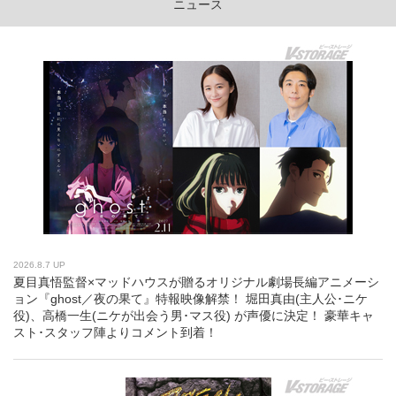
ニュース
2026.8.7 UP
夏目真悟監督×マッドハウスが贈るオリジナル劇場長編アニメーシ
ョン『ghost／夜の果て』特報映像解禁！ 堀田真由(主人公･ニケ
役)、高橋一生(ニケが出会う男･マス役) が声優に決定！ 豪華キャ
スト･スタッフ陣よりコメント到着！