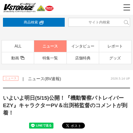
商品検索
ALL
ニュース
インタビュー
レポート
動画
特集一覧
店舗特典
グッズ
| ニュース(BV速報)
ニュース
2026.5.14 UP
いよいよ明日(5/15)公開！『機動警察パトレイバー
EZY』キャラクターPV＆出渕裕監督のコメントが到
着！