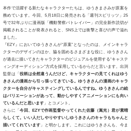
本作で活躍する新たなキャラクターたちは、ゆうきまさみが原案を
務めています。今回、5月18日に発売される「週刊スピリッツ」25
号で32年ぶりに漫画版「機動警察パトレイバー」の完全新作読切が
掲載されることが発表されると、SNS上では衝撃と喜びの声で溢れ
ました。
『EZY』においてゆうきさんが“原案”となったのは、メインキャラ
クターのデザインのほか、脇を固めるさまざまな役に、ゆうきさん
が過去に描いてきたキャラクターのビジュアルを使用する“キャステ
ィングオーディション”方式を採用しているからだと言います。出渕
監督は「
役柄は全然違うんだけど、キャラクターの見てくれはゆう
きさんの漫画から引っ張ってきている。ゆうきさんの漫画のキャラ
クターを自分がキャスティングしているんですね。ゆうきさんの絵
はバリエーションがあって、動かしやすくアニメーションにも向い
ているんだと思います
」とコメント。
さらに「
今回、EZYで作画監督やってくれた佐藤（嵩光）君が素晴
らしくて。いい人だしやりやすいしゆうきさんのキャラもちゃんと
描いてくれています
」と明かします。これにはゆうきさんも、今ま