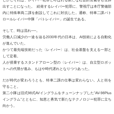
出すことになった。 続発するレイバー犯罪に、警視庁は本庁警備部
内に特殊車両二課を創設してこれに対抗した。通称、特車二課パト
ロールレイバー中隊「パトレイバー」の誕生である。
そして、時は流れ──。
労働人口減少の一途を辿る2030年代の日本は、AI技術による自動化
が進んでいた。
かつて最先端技術だった〈レイバー〉は、社会基盤を支える一部と
して定着。
人が搭乗するスタンドアローン型の〈レイバー〉は、自立型ロボッ
トへの代替が進み、もはや時代遅れとなりつつあった。
だが時代が変わろうとも、特車二課の仕事は変わらない。人と街を
守ること。
第二小隊は旧式98式AVイングラムをチューンナップした”AV-98Plus
イングラム“とともに、知恵と勇気で新たなテクノロジー犯罪に立ち
向かう。