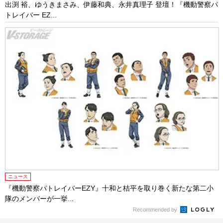
出渕 裕、ゆうきまさみ、伊藤和典、永井真理子 登壇！『機動警察パ
トレイバー EZ...
ニュース
『機動警察パトレイバーEZY』十和と桔平を取り巻く新たな第二小
隊のメンバーが一挙...
Recommended by