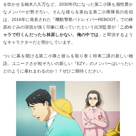
を吹かせる柚木八久万など、2030年代になった第二小隊も個性豊か
なメンバーが勢ぞろい。そんな彼らを束ねる第二小隊隊長の佐伯
は、2016年に発表された『機動警察パトレイバーREBOOT』での林
原めぐみの演技が強く印象に残っていたという出渕監督が「
このキ
ャラで行くんだったら林原しかない、俺の中では
」と即決するよう
なキャラクターだと明かしています。
ついに幕を開ける第二小隊と彼らを取り巻く特車二課の新しい物
語。ユニークさが粒ぞろいの新しい『EZY』のメンバーはいったい
どのように暴れまわるのか！？ぜひご期待ください。