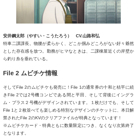
安井鋼太郎（やすい・こうたろう） CV.山路和弘
特車二課課長。物腰が柔らかく、どこか掴みどころがない好々爺然
とした存在感を放つ。勤務がヒマなときは、二課棟屋近くの岸壁か
ら釣り糸を垂れている。
File 2 ムビチケ情報
そしてFile 2のムビチケも発売に！File 1の通常券の十和と桔平に続
きFile 2では2号機コンビである間と平田、そして背後にイングラ
ム・プラス２号機がデザインされています。１枚だけでも、そして
File 1と２枚並べても楽しめる特別なデザインのチケットに、本日解
禁されたFile 2のKVのクリアファイルが特典となっています！
※ムビチケカード・特典ともに数量限定につき、なくなり次第終了
となります。