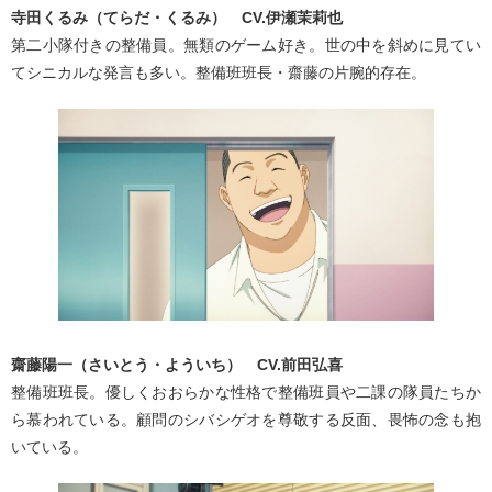
寺田くるみ（てらだ・くるみ） CV.伊瀬茉莉也
第二小隊付きの整備員。無類のゲーム好き。世の中を斜めに見てい
てシニカルな発言も多い。整備班班長・齋藤の片腕的存在。
齋藤陽一（さいとう・よういち） CV.前田弘喜
整備班班長。優しくおおらかな性格で整備班員や二課の隊員たちか
ら慕われている。顧問のシバシゲオを尊敬する反面、畏怖の念も抱
いている。