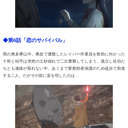
◆第6話「恋のサバイバル」
雨の奥多摩山中。事故で遭難したレイバー作業員を救助に向かった
十和と桔平は突然の土砂崩れで二次遭難してしまう。孤立し佐伯た
ちとも連絡が取れない中、あくまで要救助者保護のため徒歩で前進
する二人。だがその前に姿を現したのは…