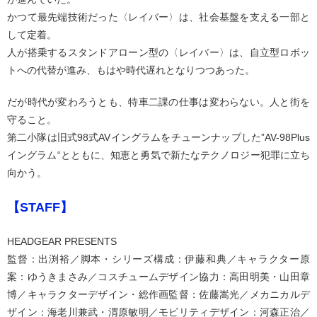
かつて最先端技術だった〈レイバー〉は、社会基盤を支える一部と
して定着。
人が搭乗するスタンドアローン型の〈レイバー〉は、自立型ロボッ
トへの代替が進み、もはや時代遅れとなりつつあった。
だが時代が変わろうとも、特車二課の仕事は変わらない。人と街を
守ること。
第二小隊は旧式98式AVイングラムをチューンナップした”AV-98Plus
イングラム“とともに、知恵と勇気で新たなテクノロジー犯罪に立ち
向かう。
【STAFF】
HEADGEAR PRESENTS
監督：出渕裕／脚本・シリーズ構成：伊藤和典／キャラクター原
案：ゆうきまさみ／コスチュームデザイン協力：高田明美・山田章
博／キャラクターデザイン・総作画監督：佐藤嵩光／メカニカルデ
ザイン：海老川兼武・渭原敏明／モビリティデザイン：河森正治／