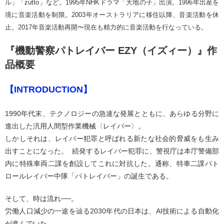
ル」「zutto」など。1995年NHKドラマ「大地の子」出演。1996年出産を
境に音楽活動を制限。2003年オーストラリアに移住以降、音楽活動を休
止。2017年音楽活動再開〜現在も精力的に音楽活動を行なっている。
『機動警察パトレイバー EZY（イズィー）』作
品概要
【INTRODUCTION】
1990年代末、テクノロジーの急速な発展とともに、あらゆる分野に
進出した汎用人間型作業機械〈レイバー〉。
しかしそれは、レイバー犯罪と呼ばれる新たな社会的脅威をも生み
出すことになった。 続発するレイバー犯罪に、警視庁は本庁警備部
内に特殊車両二課を創設してこれに対抗した。通称、特車二課パト
ロールレイバー中隊「パトレイバー」の誕生である。
そして、時は流れ──。
労働人口減少の一途を辿る2030年代の日本は、AI技術による自動化
が進んでいた。