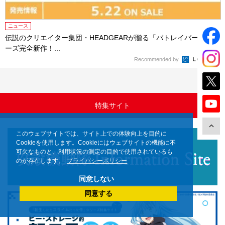
ニュース
伝説のクリエイター集団・HEADGEARが贈る「パトレイバー」シリ
ーズ完全新作！...
Recommended by
特集サイト
このウェブサイトでは、サイト上での体験向上を目的に
Cookieを使用します。Cookieにはウェブサイトの機能に不
可欠なものと、利用状況の測定の目的で使用されているも
のが存在します。
プライバシーポリシー
同意しない
同意する