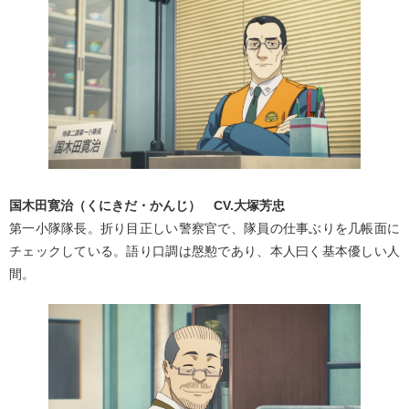
国木田寛治（くにきだ・かんじ） CV.大塚芳忠
第一小隊隊長。折り目正しい警察官で、隊員の仕事ぶりを几帳面に
チェックしている。語り口調は慇懃であり、本人曰く基本優しい人
間。