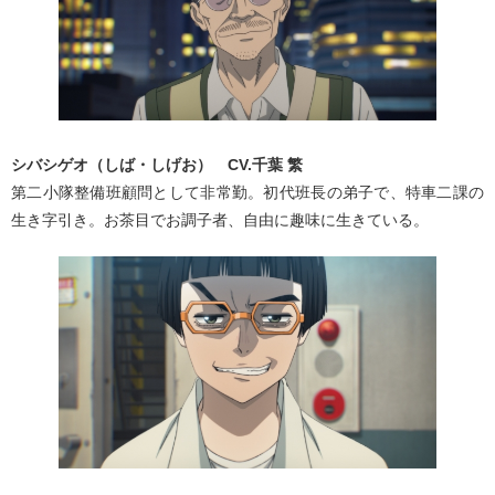
シバシゲオ（しば・しげお） CV.千葉 繁
第二小隊整備班顧問として非常勤。初代班長の弟子で、特車二課の
生き字引き。お茶目でお調子者、自由に趣味に生きている。