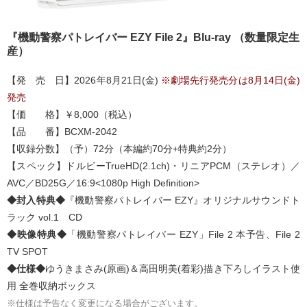
『機動警察パトレイバー EZY File 2』Blu-ray （数量限定生
産）
【発 売 日】2026年8月21日(金)
※劇場先行発売分は8月14日(金)
発売
【価 格】￥8,000（税込）
【品 番】BCXM-2042
【収録分数】（予）72分（本編約70分+特典約2分）
【スペック】ドルビーTrueHD(2.1ch)・リニアPCM（ステレオ）／
AVC／BD25G／16:9<1080p High Definition>
◆封入特典◆
『機動警察パトレイバー EZY』オリジナルサウンドト
ラック vol.1 CD
◆映像特典◆
「機動警察パトレイバー EZY」File 2 本予告、File 2
TV SPOT
◆仕様◆
ゆうきまさみ(原画)＆高田明美(着彩)描き下ろしイラスト使
用 全巻収納ボックス
※仕様は予告なく変更になる場合がございます。