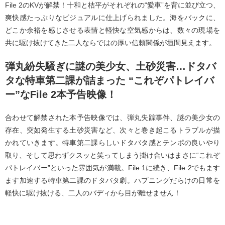
File 2のKVが解禁！十和と桔平がそれぞれの“愛車”を背に並び立つ、
爽快感たっぷりなビジュアルに仕上げられました。海をバックに、
どこか余裕を感じさせる表情と軽快な空気感からは、数々の現場を
共に駆け抜けてきた二人ならではの厚い信頼関係が垣間見えます。
弾丸紛失騒ぎに謎の美少女、土砂災害…ドタバ
タな特車第二課が詰まった “これぞパトレイバ
ー”なFile 2本予告映像！
合わせて解禁された本予告映像では、弾丸失踪事件、謎の美少女の
存在、突如発生する土砂災害など、次々と巻き起こるトラブルが描
かれていきます。特車第二課らしいドタバタ感とテンポの良いやり
取り、そして思わずクスッと笑ってしまう掛け合いはまさに“これぞ
パトレイバー”といった雰囲気が満載。File 1に続き、File 2でもます
ます加速する特車第二課のドタバタ劇。ハプニングだらけの日常を
軽快に駆け抜ける、二人のバディから目が離せません！