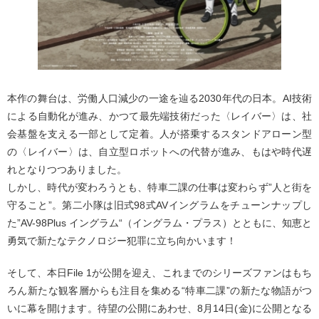
本作の舞台は、労働人口減少の一途を辿る2030年代の日本。AI技術
による自動化が進み、かつて最先端技術だった〈レイバー〉は、社
会基盤を支える一部として定着。人が搭乗するスタンドアローン型
の〈レイバー〉は、自立型ロボットへの代替が進み、もはや時代遅
れとなりつつありました。
しかし、時代が変わろうとも、特車二課の仕事は変わらず”人と街を
守ること”。第二小隊は旧式98式AVイングラムをチューンナップし
た”AV-98Plus イングラム“（イングラム・プラス）とともに、知恵と
勇気で新たなテクノロジー犯罪に立ち向かいます！
そして、本日File 1が公開を迎え、これまでのシリーズファンはもち
ろん新たな観客層からも注目を集める“特車二課”の新たな物語がつ
いに幕を開けます。待望の公開にあわせ、8月14日(金)に公開となる