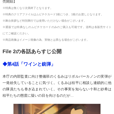
売開始】
※特典は無くなり次第終了となります。
※特典のクリアファイルはムビチケカード1枚につき、1枚のお渡しとなります。
※舞台挨拶など特別興行では使用いただけない場合がございます。
※通販では特典なしのムビチケカードのみのご購入も可能です。送料は各販売サイト
にてご確認ください。
※商品画像はイメージ画像の為、実物とは異なる場合がございます。
File 2の各話あらすじ公開
◆第4話「ワインと銃弾」
本庁の内部監査に向け整備班のくるみはリボルバーカノンの実弾が
一発紛失していることに気づく。くるみは桔平に相談し連鎖的に他
の隊員たちも巻き込まれていく。その事実を知らない十和と紗希は
桔平たちの態度に疑いの目を向けるのだが…