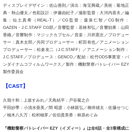
ディスプレイデザイン：佐山善則／演出：海宝興蔵／美術：菊地正
典・秋山優太／色彩設計：伊藤由紀子／撮影監督：大河内喜夫／編
集：仙土真希（REAL-T）／CG監督：森泉仁智／CG制作：
GAZEN・J.C.STAFF CG部／音響監督：若林和弘／音響効果：山田
香織／音響制作：マジックカプセル／音楽：川井憲次／プロデュー
サー：真木太郎／共同プロデューサー：町田有也／アニメーション
プロデューサー：松倉友二（J.C.STAFF）／アニメーション制作：
J.C.STAFF／プロデュース：GENCO／配給：松竹ODS事業室・バ
ンダイナムコフィルムワークス／製作：機動警察パトレイバー EZY
製作委員会
【CAST】
久我十和：上坂すみれ／天鳥桔平：戸谷菊之介
平田紗季：小清水亜美／間 昭彦：小林親弘／柳井雄太：佐藤せつじ
／柚木八久万：松村柚芽／佐伯貴美香：林原めぐみ
『機動警察パトレイバー EZY（イズィー）』は全8話・全3章構成に