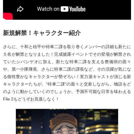
新規解禁！キャラクター紹介
さらに、十和と桔平や特車二課を取り巻くメンバーの詳細も新たに
５名が解禁となりました！完成披露イベントでその登場が解禁され
ていたシバシゲオに加え、新たな特車二課を支える整備班の面々
や、第一小隊隊長、さらに特車二課の課長など、その活躍が気にな
る個性豊かなキャラクターが勢ぞろい！実力派キャストが演じる新
キャラクターたちが、“特車二課”の面々と交差しながら、物語をど
のように動かしていくのでしょうか。予測不可能な日常を味わえる
File 2もどうぞお見逃しなく！