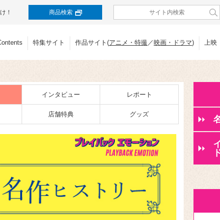
け！
商品検索
Contents
特集サイト
作品サイト(
アニメ・特撮
／
映画・ドラマ
)
上映
インタビュー
レポート
店舗特典
グッズ
ド