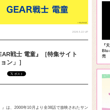
2026.5.22 UP
『天
Blu
AR戦士 電童』［特集サイト
売
ション」］
）』は、2000年10月より全38話で放映されたサン