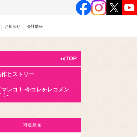
お知らせ
会社情報
TOP
名作ヒストリー
イマレコ！-今コレをレコメン
！-
関連動画