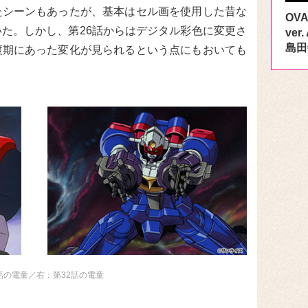
たシーンもあったが、基本はセル画を使用した昔な
OV
た。しかし、第26話からはデジタル彩色に変更さ
ve
島田
渡期にあった変化が見られるという点にもおいても
話の電童／右：第32話の電童