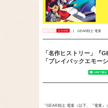
| GEAR戦士 電童
ニュース
ココだけ
「名作ヒストリー」『GE
「プレイバックエモー
『GEAR戦士 電童（以下、『電童』