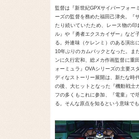
監督は『新世紀GPXサイバーフォー
ーズの監督を務めた福田己津央。『サ
たり続いていたため、レース物の印
ル』や『勇者エクスカイザー』など
る。外連味（ケレンミ）のある演出
10年ぶりのカムバックとなった。ま
ンに久行宏和、総メカ作画監督に重田
ォーミュラ』OVAシリーズの主要ス
ディなストーリー展開は、新たな時
の後、大ヒットとなった『機動戦士ガ
フの多くもこれに参加、『電童』で
る。そんな原点を知るという意味で