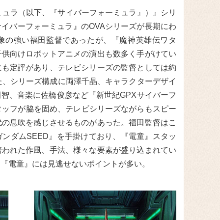
ミュラ（以下、『サイバーフォーミュラ』）』シリ
イバーフォーミュラ』のOVAシリーズが長期にわ
象の強い福田監督であったが、『魔神英雄伝ワタ
子供向けロボットアニメの演出も数多く手がけてい
にも定評があり、テレビシリーズの監督としては約
た、シリーズ構成に両澤千晶、キャラクターデザイ
智、音楽に佐橋俊彦など『新世紀GPXサイバーフ
タッフが脇を固め、テレビシリーズながらもスピー
代の息吹を感じさせるものがあった。福田監督はこ
ンダムSEED』を手掛けており、『電童』スタッ
培われた作風、手法、様々な要素が盛り込まれてい
も『電童』には見逃せないポイントが多い。