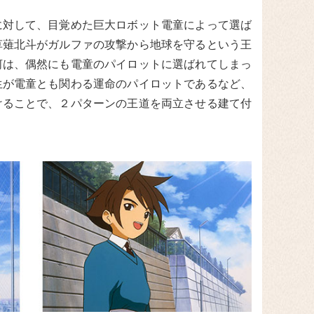
対して、目覚めた巨大ロボット電童によって選ば
草薙北斗がガルファの攻撃から地球を守るという王
河は、偶然にも電童のパイロットに選ばれてしまっ
生が電童とも関わる運命のパイロットであるなど、
けることで、２パターンの王道を両立させる建て付