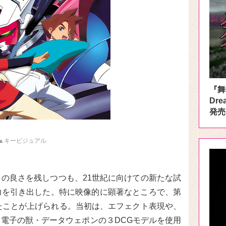
『舞
Dre
発売
▲キービジュアル
の良さを残しつつも、21世紀に向けての新たな試
力を引き出した。特に映像的に顕著なところで、第
たことが上げられる。当初は、エフェクト表現や、
電子の獣・データウェポンの３DCGモデルを使用