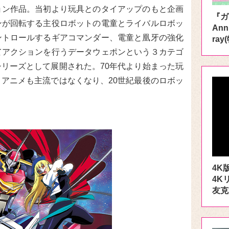
ョン作品。当初より玩具とのタイアップのもと企画
『ガ
ンが回転する主役ロボットの電童とライバルロボッ
Ann
ントロールするギアコマンダー、電童と凰牙の強化
ra
てアクションを行うデータウェポンという３カテゴ
リーズとして展開された。70年代より始まった玩
アニメも主流ではなくなり、20世紀最後のロボッ
4K
4K
友克