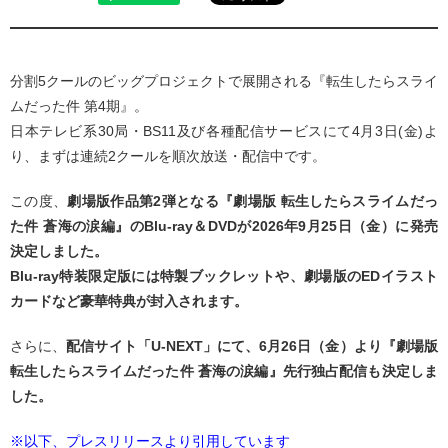
分割5クールのビッグプロジェクトで展開される『転生したらスライ
ムだった件 第4期』。
日本テレビ系30局・BS11及び各種配信サービスにて4月3日(金)よ
り、まずは連続2クールを順次放送・配信中です。
この度、
劇場版作品第2弾となる『劇場版 転生したらスライムだっ
た件 蒼海の涙編』のBlu-ray＆DVDが2026年9月25日（金）に発売
決定しました。
Blu-ray特装限定版には特製ブックレットや、劇場版のEDイラスト
カードなど豪華特典が封入されます。
さらに、
配信サイト「U-NEXT」にて、6月26日（金）より『劇場版
転生したらスライムだった件 蒼海の涙編』先行独占配信も決定しま
した。
※以下、プレスリリースより引用しています