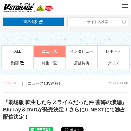
商品検索
ALL
ニュース
インタビュー
レポート
動画
特集一覧
店舗特典
グッズ
| ニュース(BV速報)
ニュース
2026.6.19 UP
『劇場版 転生したらスライムだった件 蒼海の涙編』
Blu-ray＆DVDが発売決定！さらにU-NEXTにて独占
配信決定！