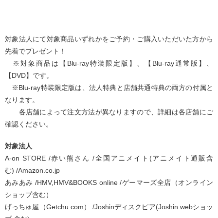
対象法人にて対象商品いずれかをご予約・ご購入いただいた方から
先着でプレゼント！
※対象商品は【Blu-ray特装限定版】、【Blu-ray通常版】、
【DVD】です。
※Blu-ray特装限定版は、法人特典と店舗共通特典の両方の付属と
なります。
各店舗によって注文方法が異なりますので、詳細は各店舗にご
確認ください。
対象法人
A-on STORE /赤い熊さん /全国アニメイト(アニメイト通販含
む) /Amazon.co.jp
あみあみ /HMV,HMV&BOOKS online /ゲーマーズ全店（オンライン
ショップ含む）
げっちゅ屋（Getchu.com） /Joshinディスクピア(Joshin webショッ