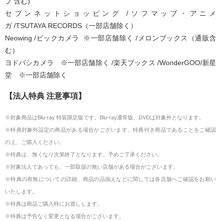
プ 含む)
セブンネットショッピング /ソフマップ・アニメ
ガ /TSUTAYA RECORDS（一部店舗除く）
Neowing /ビックカメラ ※一部店舗除く /メロンブックス（通販含
む）
ヨドバシカメラ ※一部店舗除く /楽天ブックス /WonderGOO/新星
堂 ※一部店舗除く
【法人特典 注意事項】
※対象商品はBlu-ray 特装限定版です。Blu-ray通常版、DVDは対象外となります。
※特典対象外設定の商品がある場合がございます。特典付き商品であることをご確認
の上、ご購入ください。
※特典は、無くなり次第終了となります。予めご了承ください。
※対象法人であっても、一部取扱の無い店舗がある場合がございます。
※特典の有無についての詳細、商品の品揃えなどに関しては各店舗へご確認をお願い
いたします。
※特典は商品ご購入時にお渡しします。
※特典は予告なく変更となる場合がございます。