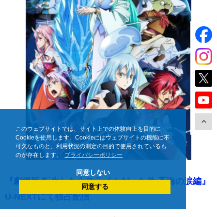
このウェブサイトでは、サイト上での体験向上を目的に
Cookieを使用します。Cookieにはウェブサイトの機能に不
可欠なものと、利用状況の測定の目的で使用されているも
のが存在します。
プライバシーポリシー
同意しない
『劇場版 転生したらスライムだった件 蒼海の涙編』
同意する
U-NEXTにて独占配信