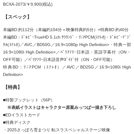
BCXA-2073/￥9,900(税込)
【スペック】
本編BD:約112分（本編約104分＋映像特典約5分）+特典BD:約40分
本編BD：ﾄﾞﾙﾋﾞｰTrueHD 5.1ch ｻﾗｳﾝﾄﾞ・ﾘﾆｱPCM(ｽﾃﾚｵ)・ﾄﾞﾙﾋﾞｰﾃﾞｼﾞ
ﾀﾙ(ｽﾃﾚｵ)／AVC／BD50G／16:9<1080p High Definition>・特典一部
16:9<1080i High Definition>／ﾊﾞﾘｱﾌﾘｰ日本語・英語字幕付（ON・
OFF可能）／ﾊﾞﾘｱﾌﾘｰ日本語音声ｶﾞｲﾄﾞ付（ON・OFF可能）
特典BD：ﾘﾆｱPCM（ｽﾃﾚｵ）／AVC／BD25G／16:9<1080i High
Definition>
【特典】
■特製ブックレット（56P）
※表紙イラストはキャラクター原案みっつばー描き下ろし
■EDイラストカード
■特典ディスク
・2025さっぽろ雪まつり 転スラスペシャルステージ映像