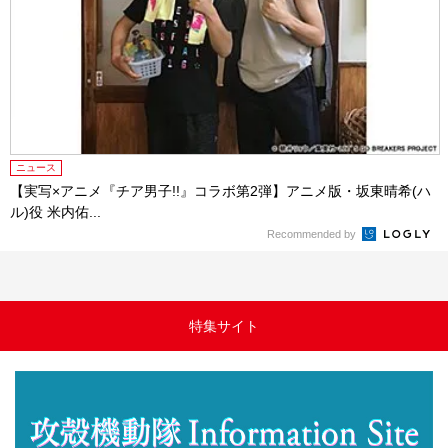
ニュース
【実写×アニメ『チア男子!!』コラボ第2弾】アニメ版・坂東晴希(ハ
ル)役 米内佑...
Recommended by
特集サイト