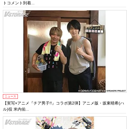
トコメント到着...
ニュース
【実写×アニメ『チア男子!!』コラボ第2弾】アニメ版・坂東晴希(ハ
ル)役 米内佑...