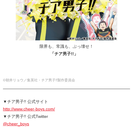
限界も、常識も、ぶっ壊せ！
「チア男子!!」
©朝井リョウ／集英社・チア男子!!製作委員会
▼チア男子!! 公式サイト
http://www.cheer-boys.com/
▼チア男子!! 公式Twitter
@cheer_boys