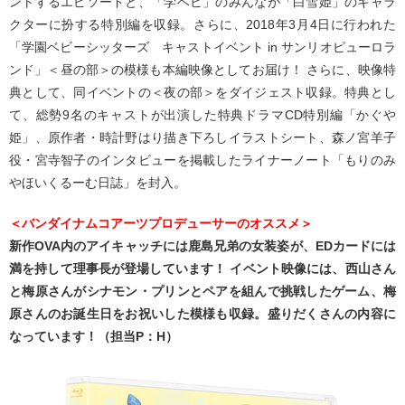
ントするエピソードと、「学ベビ」のみんなが「白雪姫」のキャラ
クターに扮する特別編を収録。さらに、2018年3月4日に行われた
「学園ベビーシッターズ キャストイベント in サンリオピューロラ
ンド」＜昼の部＞の模様も本編映像としてお届け！ さらに、映像特
典として、同イベントの＜夜の部＞をダイジェスト収録。特典とし
て、総勢9名のキャストが出演した特典ドラマCD特別編「かぐや
姫」、原作者・時計野はり描き下ろしイラストシート、森ノ宮羊子
役・宮寺智子のインタビューを掲載したライナーノート「もりのみ
やほいくるーむ日誌」を封入。
＜バンダイナムコアーツプロデューサーのオススメ＞
新作OVA内のアイキャッチには鹿島兄弟の女装姿が、EDカードには
満を持して理事長が登場しています！ イベント映像には、西山さん
と梅原さんがシナモン・プリンとペアを組んで挑戦したゲーム、梅
原さんのお誕生日をお祝いした模様も収録。盛りだくさんの内容に
なっています！（担当P：H）