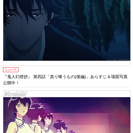
ニュース
『鬼人幻燈抄』 第四話「貪り喰うもの(後編)」あらすじ＆場面写真
公開中！