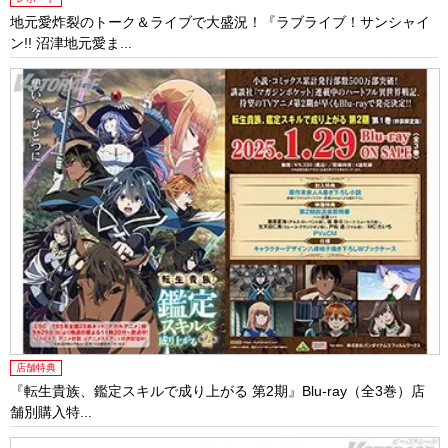
地元愛炸裂のトーク＆ライブで大盛況！『ラブライブ！サンシャイ
ン!! 沼津地元愛ま...
店舗特典
『転生貴族、鑑定スキルで成り上がる 第2期』Blu-ray（全3巻）店
舗別購入特...