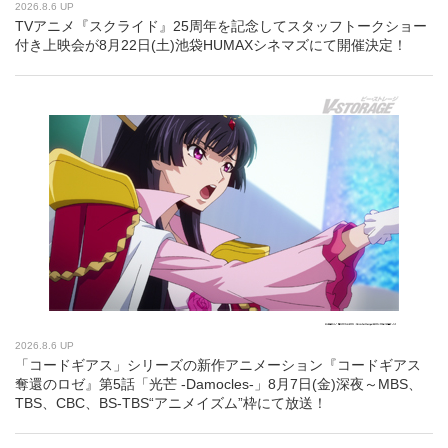
2026.8.6 UP
TVアニメ『スクライド』25周年を記念してスタッフトークショー
付き上映会が8月22日(土)池袋HUMAXシネマズにて開催決定！
2026.8.6 UP
「コードギアス」シリーズの新作アニメーション『コードギアス
奪還のロゼ』第5話「光芒 -Damocles-」8月7日(金)深夜～MBS、
TBS、CBC、BS-TBS“アニメイズム”枠にて放送！