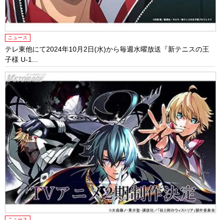
ニュース
テレ東他にて2024年10⽉2⽇(⽔)から毎週⽔曜放送『新テニスの王
⼦様 U-1...
ニュース