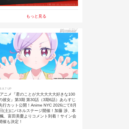
もっと見る
6.8.7 UP
Vアニメ『君のことが大大大大大好きな100
の彼女』第3期 第30話（3期6話）あらすじ
先行カット公開！Anime NYC 2026にて8月
2日(土)にパネルステージ開催！加藤 渉、本
 楓、富田美憂よりコメント到着！サイン会
開催も決定！