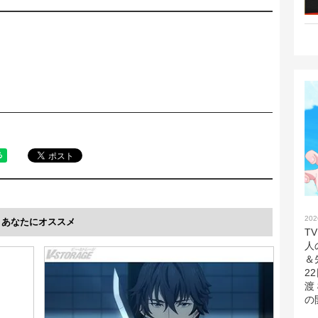
202
あなたにオススメ
T
人
＆
2
渡
の