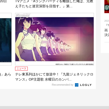
20日
TVアニメ『Aランクパーティを離脱した俺は、元教
え子たちと迷宮深部を目指す。』第...
202
『
画
決
ニュース
)」あら
テレ東系列ほかにて放送中！『九龍ジェネリックロ
マンス』OP主題歌 水曜日のカンパ...
Recommended by