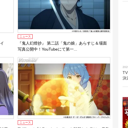
ニュース
ライ
『鬼人幻燈抄』 第二話「鬼の娘」あらすじ＆場面
写真公開中！YouTubeにて第一...
202
T
決
ニュース