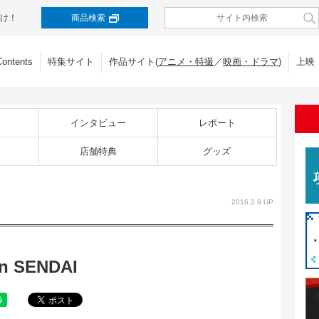
け！
商品検索
Contents
特集サイト
作品サイト(
アニメ・特撮
／
映画・ドラマ
)
上映
インタビュー
レポート
店舗特典
グッズ
2016.2.9 UP
 SENDAI