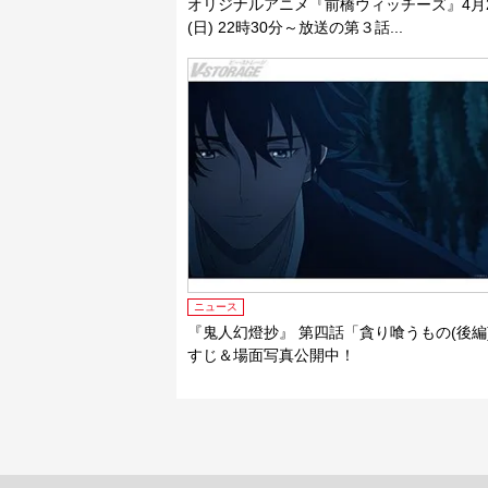
オリジナルアニメ『前橋ウィッチーズ』4月
(日) 22時30分～放送の第３話...
ニュース
『鬼人幻燈抄』 第四話「貪り喰うもの(後編
すじ＆場面写真公開中！