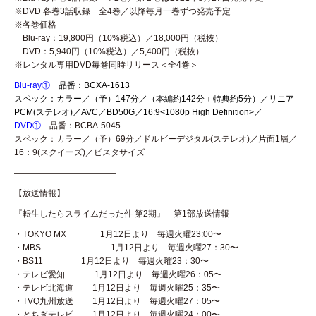
※DVD 各巻3話収録 全4巻／以降毎月一巻ずつ発売予定
※各巻価格
Blu-ray：19,800円（10%税込）／18,000円（税抜）
DVD：5,940円（10%税込）／5,400円（税抜）
※レンタル専用DVD毎巻同時リリース＜全4巻＞
Blu-ray①
品番：BCXA-1613
スペック：カラー／（予）147分／（本編約142分＋特典約5分）／リニア
PCM(ステレオ)／AVC／BD50G／16:9<1080p High Definition>／
DVD①
品番：BCBA-5045
スペック：カラー／（予）69分／ドルビーデジタル(ステレオ)／片面1層／
16：9(スクイーズ)／ビスタサイズ
————————————
【放送情報】
『転生したらスライムだった件 第2期』 第1部放送情報
・TOKYO MX 1月12日より 毎週火曜23:00〜
・MBS 1月12日より 毎週火曜27：30〜
・BS11 1月12日より 毎週火曜23：30〜
・テレビ愛知 1月12日より 毎週火曜26：05〜
・テレビ北海道 1月12日より 毎週火曜25：35〜
・TVQ九州放送 1月12日より 毎週火曜27：05〜
・とちぎテレビ 1月12日より 毎週火曜24：00〜