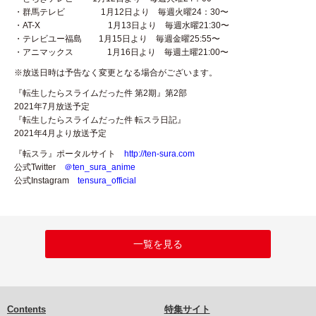
・群馬テレビ 1月12日より 毎週火曜24：30〜
・AT-X 1月13日より 毎週水曜21:30〜
・テレビユー福島 1月15日より 毎週金曜25:55〜
・アニマックス 1月16日より 毎週土曜21:00〜
※放送日時は予告なく変更となる場合がございます。
『転生したらスライムだった件 第2期』第2部
2021年7月放送予定
『転生したらスライムだった件 転スラ日記』
2021年4月より放送予定
『転スラ』ポータルサイト
http://ten-sura.com
公式Twitter
＠ten_sura_anime
公式Instagram
tensura_official
一覧を見る
Contents
特集サイト