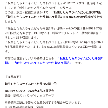
『転生したらスライムだった件 転スラ日記』のTVアニメ放送・配信を予定
している「転生したらスライムだった件」シリーズ。
この度、放送・配信にさきがけて、
『転生したらスライムだった件 第2期』
『転生したらスライムだった件 転スラ日記』Blu-ray&DVDの発売が決定
致
しました。
『転生したらスライムだった件 第2期』はBlu-ray&DVD第１巻が2021年3月
26日発売となります。Blu-rayには、特製ブックレットに、原作伏瀬書き下
ろしの小説を収録します。
『転生したらスライムだった件 転スラ日記』はBlu-ray＆DVD第１巻が2021
年6月25日発売となります。Blu-rayには新規収録スペシャルCDが付属しま
す。
本作の店舗別オリジナル特典はこちら
『転生したらスライムだった件 第2
期』
『転生したらスライムだった件 転スラ日記』
です。
————————————
【商品概要】
転生したらスライムだった件 第2期 ①
Blu-ray & DVD 2021年3月26日発売
発売・販売元：バンダイナムコアーツ
※特装限定版は予告なく生産を終了する場合がございます。
※Blu-ray各巻6話収録 全4巻