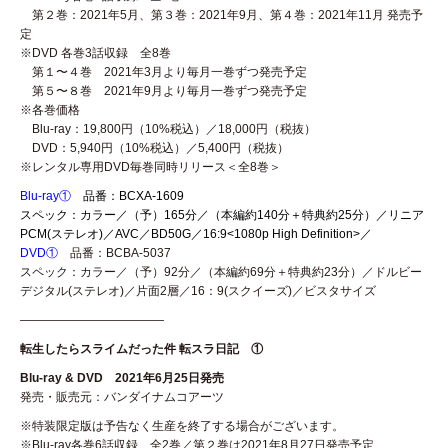
第２巻：2021年5月、第３巻：2021年9月、第４巻：2021年11月 発売予
定
※DVD 各巻3話収録 全8巻
第１〜４巻 2021年3月より毎月一巻ずつ発売予定
第５〜８巻 2021年9月より毎月一巻ずつ発売予定
※各巻価格
Blu-ray：19,800円（10%税込）／18,000円（税抜）
DVD：5,940円（10%税込）／5,400円（税抜）
※レンタル専用DVD毎巻同時リリース＜全8巻＞
Blu-ray①
品番：BCXA-1609
スペック：カラー／（予）165分／（本編約140分＋特典約25分）／リニア
PCM(ステレオ)／AVC／BD50G／16:9<1080p High Definition>／
DVD①
品番：BCBA-5037
スペック：カラー／（予）92分／（本編約69分＋特典約23分）／ドルビー
デジタル(ステレオ)／片面2層／16：9(スクイーズ)／ビスタサイズ
————————————
転生したらスライムだった件 転スラ日記 ①
Blu-ray & DVD 2021年6月25日発売
発売・販売元：バンダイナムコアーツ
※特装限定版は予告なく生産を終了する場合がございます。
※Blu-ray各巻6話収録 全2巻／第２巻は2021年8月27日発売予定