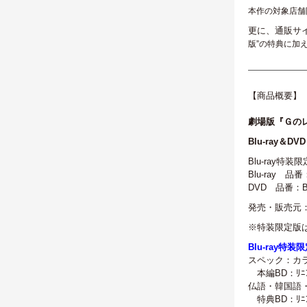
本作の対象
店舗
更に、通販サ
版”の特典に加
———————
【商品概要】
劇場版『Ｇの
Blu-ray
＆DVD
Blu-ray特装
Blu-ray 品
DVD 品番：B
発売・販売元
※特装限定版
Blu-ray特装
スペック：カラー
本編BD：ﾘﾆｱPC
仏語・韓国語・
特典BD：ﾘﾆｱPCM