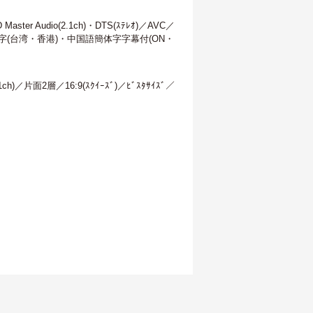
r Audio(2.1ch)・DTS(ｽﾃﾚｵ)／AVC／
国語繁体字(台湾・香港)・中国語簡体字字幕付(ON・
)／片面2層／16:9(ｽｸｲｰｽﾞ)／ﾋﾞｽﾀｻｲｽﾞ／