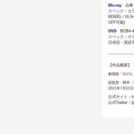
Blu-ray
品番：B
スペック：カラー／
BD50G／16
OFF可能)
DVD
BCBA-
スペック：カラー／
日本語・英語字
———————
【作品概要】
劇場版『Ｇのレ
総監督・脚本：
2021年7月2
公式サイト：
h
公式Twitter：
@