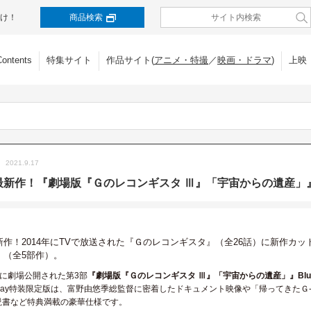
け！
商品検索
Contents
特集サイト
作品サイト(
アニメ・特撮
／
映画・ドラマ
)
上映
2021.9.17
新作！『劇場版『Ｇのレコンギスタ Ⅲ』「宇宙からの遺産」』Bl
新作！2014年にTVで放送された『Ｇのレコンギスタ』（全26話）に新作カ
』（全5部作）。
2日に劇場公開された第3部
『劇場版『Ｇのレコンギスタ Ⅲ』「宇宙からの遺産」』Blu-r
-ray特装限定版は、富野由悠季総監督に密着したドキュメント映像や「帰ってきたＧ-レ
解説書など特典満載の豪華仕様です。