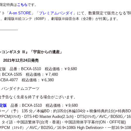
限定特典
は
こちら
です
。
イト「
A-on STORE
」「
プレミアムバンダイ
」にて、数量限定で販売となる“Blu-
え、劇場版Ⅲ絵コンテ（608P）、劇場版Ⅲ録音台本（全2冊）が付属します。
————-
レコンギスタ Ⅲ』「宇宙からの遺産」
 2021年12月24日
発売
限定版 品番：BCXA-1510 税込価格：￥9,680
番：BCXA-1505 税込価格：￥7,480
CBA-4977 税込価格：￥6,380
：バンダイナムコアーツ
は予告なく生産を終了する場合がございます。
限定版
品番：BCXA-1510 税込価格：￥9,680
／（予） 135 分／本編BD：約105分(本編104分＋映像特典約1分)+特典BD
M(ｽﾃﾚｵ)・DTS-HD Master Audio(2.1ch)・DTS(ｽﾃﾚｵ)／AVC／BD50G／16
タイ語・中国語繁体字(台湾・香港)・中国語簡体字字幕付(ON・OFF可能)
（ｽﾃﾚｵ）／AVC／BD25G／16:9<1080i High Definition>・一部16:9<1080p H