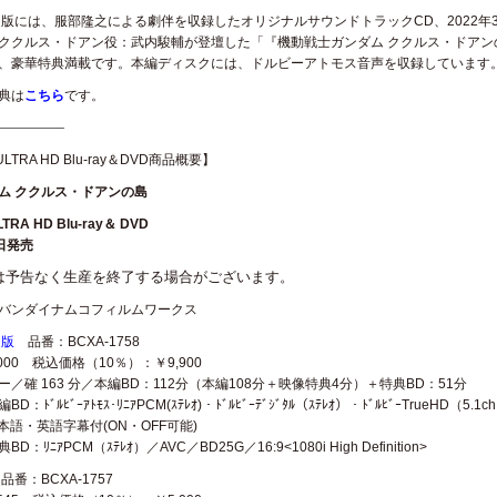
特装限定版には、服部隆之による劇伴を収録したオリジナルサウンドトラックCD、2022
ククルス・ドアン役：武内駿輔が登壇した「『機動戦士ガンダム ククルス・ドアン
、豪華特典満載です。本編ディスクには、ドルビーアトモス音声を収録しています
典は
こちら
です。
—————
 ULTRA HD Blu-ray＆DVD商品概要】
ム ククルス・ドアンの島
LTRA HD Blu-ray＆ DVD
5日発売
は予告なく生産を終了する場合がございます。
バンダイナムコフィルムワークス
定版
品番：BCXA-1758
000 税込価格（10％）：￥9,900
／確 163 分／本編BD：112分（本編108分＋映像特典4分）＋特典BD：51分
ｰｱﾄﾓｽ･ﾘﾆｱPCM(ｽﾃﾚｵ)・ﾄﾞﾙﾋﾞｰﾃﾞｼﾞﾀﾙ（ｽﾃﾚｵ）・ﾄﾞﾙﾋﾞｰTrueHD（5.1ch）
>／日本語・英語字幕付(ON・OFF可能)
M（ｽﾃﾚｵ）／AVC／BD25G／16:9<1080i High Definition>
品番：BCXA-1757