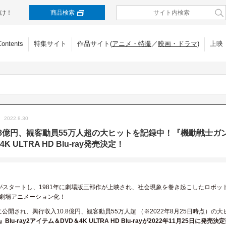
け！
商品検索
Contents
特集サイト
作品サイト(
アニメ・特撮
／
映画・ドラマ
)
上映
2022.8.30
.8億円、観客動員55万人超の大ヒットを記録中！『機動戦士ガン
4K ULTRA HD Blu-ray発売決定！
放送がスタートし、1981年に劇場版三部作が上映され、社会現象を巻き起こしたロボ
劇場アニメーション化！
日に公開され、興行収入10.8億円、観客動員55万人超 （※2022年8月25日時点）の
lu-ray2アイテム＆DVD＆4K ULTRA HD Blu-rayが2022年11月25日に発売決定