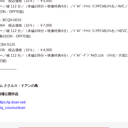
545 税込価格（10％）：￥5,000
 112 分／（本編108分＋映像特典4分）／ﾄﾞﾙﾋﾞｰｱﾄﾓｽ･ﾘﾆｱPCM(ｽﾃﾚｵ)／AVC／BD50G
ON・OFF可能)
BCQA-0015
364 税込価格（10％）：￥7,000
112 分／（本編108分＋映像特典4分）／ﾄﾞﾙﾋﾞｰｱﾄﾓｽ･ﾘﾆｱPCM(ｽﾃﾚｵ)／HEVC／100G／1
付(ON・OFF可能)
A-5125
636 税込価格（10％）：￥4,000
 112 分／（本編108分＋映像特典4分）／ﾄﾞﾙﾋﾞｰﾃﾞｼﾞﾀﾙ(5.1ch・ｽﾃﾚｵ)／片面2層
可能)
—————
ム ククルス・ドアンの島
日劇場公開作品
ttps://g-doan.net/
g_cucuruzdoan