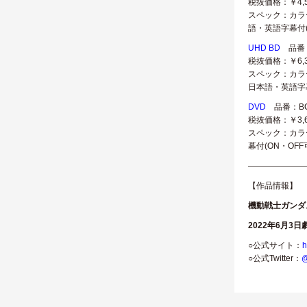
税抜価格：￥4,
スペック：カラー／確
語・英語字幕付(
UHD BD
品番：
税抜価格：￥6,
スペック：カラー／確 
日本語・英語字幕
DVD
品番：BCB
税抜価格：￥3,
スペック：カラー／確
幕付(ON・OFF
———————
【作品情報】
機動戦士ガンダ
2022年6月3
○公式サイト：
h
○公式Twitter：
@