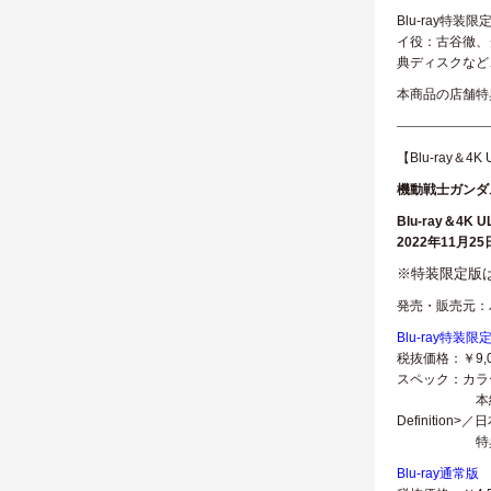
Blu-ray
イ役：古谷徹、
典ディスクなど
本商品の店舗特
———————
【Blu-ray＆4K
機動戦士ガンダ
Blu-ray＆4K U
2022年11月2
※特装限定版
発売・販売元：
Blu-ray特装限
税抜価格：￥9,
スペック：カラー
本編BD：ﾄﾞﾙﾋﾞ
Definition
特典BD：ﾘﾆｱPC
Blu-ray通常版