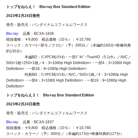
トップをねらえ！ Blu-ray Box Standard Edition
2023年2月24日発売
発売・販売元：バンダイナムコフィルムワークス
Blu-ray
品番：BCXA-1836
税抜価格：￥9,800 税込価格（10％）：￥10,780
スペック：カラー(一部モノクロ)／（予）295分／（本編約160分+映像特典
約135分）
本編BD：ﾘﾆｱPCM(ｽﾃﾚｵ)・一部ﾄﾞﾙﾋﾞｰTrueHD（5.1ch）／AVC／
50G×1枚+25G×1枚／4：3<1080p High Definition>・一部4：3<1080i High
Definition>・一部16：9<1080p High Definition>
特典BD：ﾘﾆｱPCM(ｽﾃﾚｵ)／AVC／50G×1枚／4：3<1080p High
Definition>・一部4：3<1080i High Definition>・一部16：9<1080p High
Definition>
トップをねらえ２！ Blu-ray Box Standard Edition
2023年2月24日発売
発売・販売元：バンダイナムコフィルムワークス
Blu-ray
品番：BCXA-1837
税抜価格：￥9,800 税込価格（10％）：￥10,780
スペック：カラー／（予）300分／（本編約173分+映像特典約127分）