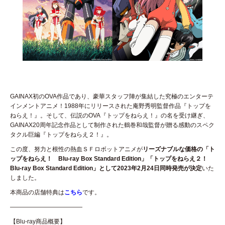
GAINAX初のOVA作品であり、豪華スタッフ陣が集結した究極のエンターテ
インメントアニメ！1988年にリリースされた庵野秀明監督作品『トップを
ねらえ！』。そして、伝説のOVA『トップをねらえ！』の名を受け継ぎ、
GAINAX20周年記念作品として制作された鶴巻和哉監督が贈る感動のスペク
タクル巨編『トップをねらえ２！』。
この度、努力と根性の熱血ＳＦロボットアニメが
リーズナブルな価格の「ト
ップをねらえ！ Blu-ray Box Standard Edition」「トップをねらえ２！
Blu-ray Box Standard Edition」として2023年2月24日同時発売が決定
いた
しました。
本商品の店舗特典は
こちら
です。
————————————
【Blu-ray商品概要】