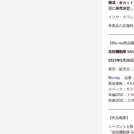
構成・全カットフ
日に発売決定
し
イリヤ・クブシ
本商品の店舗特
———————
【Blu-ray商品
攻殻機動隊 SA
2023年5月26
発売・販売元：
Blu-ray
品番：
税抜価格：￥6,
スペック：カラー
本編DISC：ﾄﾞﾙ
特典DISC：ﾘﾆｱPC
———————
【作品概要】
シーズン１を新
『攻殻機動隊 S