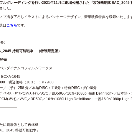
ルグレーディングを行い2021年11月に劇場公開された『攻殻機動隊 SAC_2045 持続可能
ました。
ノブ描き下ろしイラストによるパッケージデザイン、豪華映像特典を収録いたしま
典は
こちら
です。
—————
概要】
C_2045 持続可能戦争 （特装限定版）
日発売
バンダイナムコフィルムワークス
BCXA-1645
800 税込価格（10％）：￥7,480
／（予） 258 分／本編DISC：118分＋特典DISC：約140分
ﾋﾞｰｱﾄﾓｽ・ﾘﾆｱPCM(ｽﾃﾚｵ)／AVC／BD50G／16:9<1080p High Definition
M(ｽﾃﾚｵ)／AVC／BD50G／16:9<1080i High Definition>・一部16:9<1080p High Def
—————
たに劇場版として再構成
AC_2045 持続可能戦争』