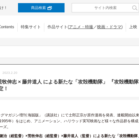
け！
商品検索
Contents
特集サイト
作品サイト(
アニメ・特撮
／
映画・ドラマ
)
上映
2023.2.20
荒牧伸志 × 藤井道人 による新たな「攻殻機動隊」 『攻殻機動隊 SAC
決定！
ングマガジン増刊 海賊版」（講談社）にて士郎正宗が原作漫画を発表、連載開始以来、押井守
1995年）をはじめ、アニメーション、ハリウッド実写映画など様々な作品群を構
ーズ。
健治（総監督）×荒牧伸志（総監督）×藤井道人（監督）による新たな「攻殻機動隊