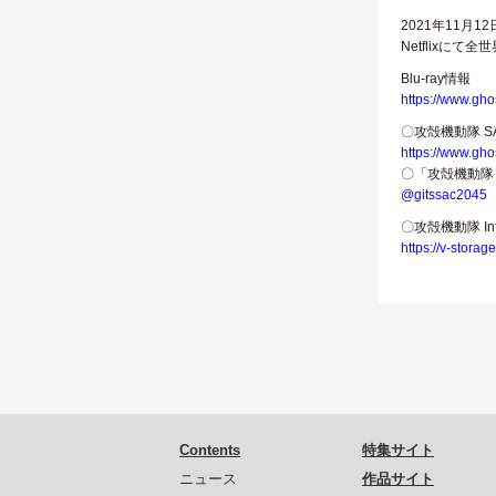
2021年11月
Netflixにて
Blu-ray情報
https://www.gho
〇攻殻機動隊 SA
https://www.gho
〇「攻殻機動隊 SA
@gitssac2045
〇攻殻機動隊 Inf
https://v-storage
Contents
特集サイト
ニュース
作品サイト