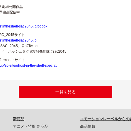
12日劇場公開作品
全世界独占配信中
stintheshell-sac2045.jp/bdbox
C_2045サイト
stintheshell-sac2045.jp
C_2045」公式Twitter
／ ハッシュタグ #攻殻機動隊 #sac2045
ormationサイト
.jp/sp-site/ghost-in-the-shell-special/
一覧を見る
新商品
エモーションレーベルからの
アニメ・特撮 新商品
商品情報