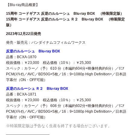
【Blu-ray商品概要】
15周年 コードギアス 反逆のルルーシュ Blu-ray BOX （特装限定版）
15周年 コードギアス 反逆のルルーシュ Ｒ２ Blu-ray BOX （特装限定
版）
2023年12月22日発売
発売・販売元：バンダイナムコフィルムワークス
反逆のルルーシュ Blu-ray BOX
品番：BCXA-1870
税抜価格：￥23,000 税込価格（10％）：￥25,300
スペック：カラー／（予） 610 分（本編約604分+映像特典約6分）／ﾘﾆｱ
PCM(ｽﾃﾚｵ)／AVC／BD50G×5枚／16：9<1080p High Definition>／日本語
字幕付（ON・OFF可能）
反逆のルルーシュ Ｒ２ Blu-ray BOX
品番：BCXA-1871
税抜価格：￥23,000 税込価格（10％）：￥25,300
スペック：カラー／（予） 608 分（本編約602分+映像特典約6分）／ﾘﾆｱ
PCM(ｽﾃﾚｵ)／AVC／BD50G×5枚／16：9<1080p High Definition>／日本語
字幕付（ON・OFF可能）
※特装限定版は予告なく生産を終了する場合がございます。
————————————