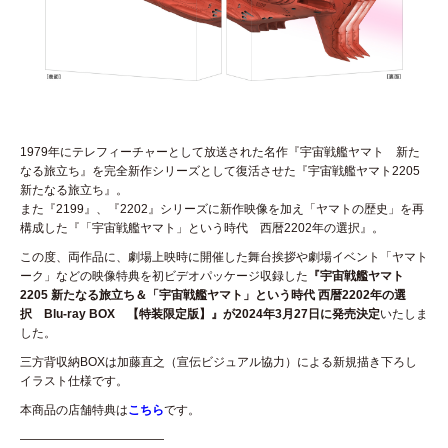
1979年にテレフィーチャーとして放送された名作『宇宙戦艦ヤマト 新た
なる旅立ち』を完全新作シリーズとして復活させた『宇宙戦艦ヤマト2205
新たなる旅立ち』。
また『2199』、『2202』シリーズに新作映像を加え「ヤマトの歴史」を再
構成した『「宇宙戦艦ヤマト」という時代 西暦2202年の選択』。
この度、両作品に、劇場上映時に開催した舞台挨拶や劇場イベント「ヤマト
ーク」などの映像特典を初ビデオパッケージ収録した
『宇宙戦艦ヤマト
2205 新たなる旅立ち＆「宇宙戦艦ヤマト」という時代 西暦2202年の選
択 Blu-ray BOX 【特装限定版】』が2024年3月27日に発売決定
いたしま
した。
三方背収納BOXは加藤直之（宣伝ビジュアル協力）による新規描き下ろし
イラスト仕様です。
本商品の店舗特典は
こちら
です。
————————————