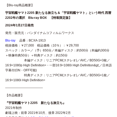
【Blu-ray商品概要】
宇宙戦艦ヤマト2205 新たなる旅立ち＆「宇宙戦艦ヤマト」という時代 西暦
2202年の選択 Blu-ray BOX 【特装限定版】
2024年3月27日発売
発売・販売元：バンダイナムコフィルムワークス
Blu-ray
品番：BCXA-1913
税抜価格：￥27,000 税込価格（10％）：￥29,700
スペック：カラー／（予）650分／本編ディスク：約500分（本編約300分
＋映像特典50分）＋特典ディスク：約150分
本編ディスク：リニアPCM(ステレオ)／AVC／BD50G×3枚／
16:9<1080p High Definition>・一部16:9<1080i High Definition&gt;／日本語
字幕付(ON・OFF可能)
特典ディスク：リニアPCM(ステレオ)／AVC／BD50G×1枚／
16:9<1080i High Definition>
————————————
【作品概要】
『宇宙戦艦ヤマト2205 新たなる旅立ち』
2021年制作
劇場上映：前章 2021年10月、後章 2022年2月