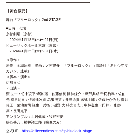
—————————————————————–
【舞台概要】
舞台『ブルーロック』2nd STAGE
■日時・会場
京都劇場〈京都〉
2024年1月18日(木)〜21日(日)
ヒューリックホール東京〈東京〉
2024年1月25日(木)〜31日(水)
＜原作＞
原作：金城宗幸 漫画：ノ村優介 『ブルーロック』（講談社「週刊少年マ
ガジン」連載）
＜脚本・演出＞
伊勢直弘
＜出演＞
潔 世一：竹中凌平 蜂楽 廻：佐藤信長 國神錬介：織部典成 千切豹馬：佐伯
亮 成早朝日：伊崎龍次郎 馬狼照英：井澤勇貴 凪誠士郎：佐藤たかみち 御影
玲王：菊池修司 蟻生十兵衛：磯野 大 時光青志：中林登生（円神） 糸師
凛：長田光平
アンサンブル：土居健蔵・牧野裕夢
絵心甚八：横井翔二郎（映像のみ）
公式HP
https://officeendless.com/sp/bluelock_stage