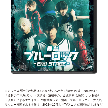
コミックス累計発行部数は3,000万部(2024年1月時点)突破！2018年より
「週刊少年マガジン」（講談社）連載中の、金城宗幸（原作）、ノ村優介
（漫画）によるエゴイストFW育成サッカー漫画『ブルーロック』。大人気
サッカー漫画である本作は、2022年10月よりTVアニメ放送開始されるなど