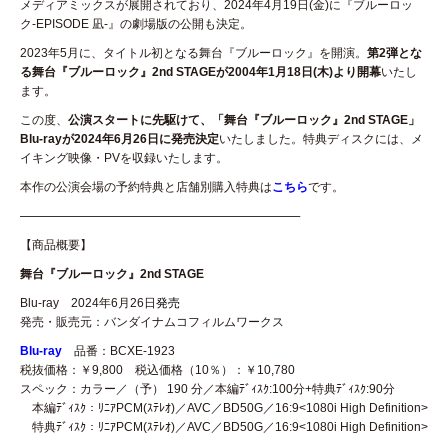
メディアミックスが展開されており、2024年4月19日(金)に『ブルーロッ
ク‐EPISODE 凪-』の劇場版の公開も決定。
2023年5月に、タイトル初となる舞台『ブルーロック』を開演。
第2弾とな
る舞台『ブルーロック』2nd STAGEが2004年1月18日(木)より開幕
いたし
ます。
この度、
公演スタートに先駆けて、「舞台『ブルーロック』2nd STAGE」
Blu-rayが2024年6月26日に発売決定
いたしました。特典ディスクには、メ
イキング映像・PVを収録いたします。
本作の公演会場の予約特典と店舗別購入特典は
こちら
です。
—————————————————————–
【商品概要】
舞台『ブルーロック』2nd STAGE
Blu-ray 2024年6月26日
発売
発売・販売元：バンダイナムコフィルムワークス
Blu-ray
品番：BCXE-1923
税抜価格：￥9,800 税込価格（10％）：￥10,780
スペック：カラー／（予） 190 分／本編ﾃﾞｨｽｸ:100分+特典ﾃﾞｨｽｸ:90分
本編ﾃﾞｨｽｸ：ﾘﾆｱPCM(ｽﾃﾚｵ)／AVC／BD50G／16:9<1080i High Definition>
特典ﾃﾞｨｽｸ：ﾘﾆｱPCM(ｽﾃﾚｵ)／AVC／BD50G／16:9<1080i High Definition>