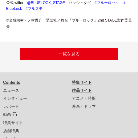
公式twitter
@BLUELOCK_STAGE
ハッシュタグ
#ブルーロック
＃
BlueLock
#ブルステ
©金城宗幸・ノ村優介・講談社／舞台『ブルーロック』2nd STAGE製作委員
会
一覧を見る
Contents
特集サイト
ニュース
作品サイト
インタビュー
アニメ・特撮
レポート
映画・ドラマ
動画
特集サイト
店舗特典