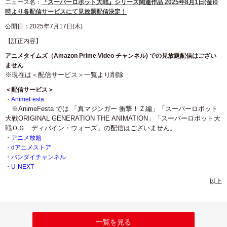
ニュース名：
『スーパーロボット大戦』シリーズ関連作品 2025年8月1日(金)0
時より各配信サービスにて見放題配信決定！
公開日：2025年7月17日(木)
【訂正内容】
アニメタイムズ（Amazon Prime Video チャンネル) での見放題配信はござい
ません
※現在は＜配信サービス＞一覧より削除
＜配信サービス＞
・
AnimeFesta
※AnimeFesta では 「真マジンガー 衝撃！Ｚ編」「スーパーロボット
大戦ORIGINAL GENERATION THE ANIMATION」「スーパーロボット大
戦ＯＧ ディバイン・ウォーズ」の配信はございません。
・
アニメ放題
・
dアニメストア
・
バンダイチャンネル
・
U-NEXT
以上
一覧を見る