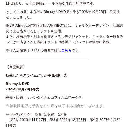
日(金)より、まずは連続2クールを順次放送・配信中です。
そしてこの度、本作品のBlu-ray＆DVD第１巻が2026年10月28日に発売決
定いたしました。
第1巻のBlu-ray特装限定版の収納BOXには、キャラクターデザイン・江畑諒
真による描き下ろしイラストを使用。
また、漫画原作・川上泰樹描き下ろしデジジャケット、キャラクター原案み
っつばー描き下ろし表紙イラストの特製ブックレットが全巻に収録。
本作の店舗別オリジナル特典詳細は
こちら
です。
————————————————————————
【商品概要】
転生したらスライムだった件 第4期 ①
Blu-ray & DVD
2026年10月28日発売
発売・販売元：バンダイナムコフィルムワークス
※特装限定版は予告なく生産を終了する場合がございます。
※Blu-ray＆DVD 各巻6話収録 全4巻
第2巻 2026年11月27日、第3巻 2026年12月23日、第4巻 2027年1月27
日発売