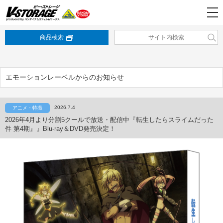
商品検索
エモーションレーベルからのお知らせ
2026.7.4
アニメ・特撮
2026年4月より分割5クールで放送・配信中『転生したらスライムだった
件 第4期』』Blu-ray＆DVD発売決定！