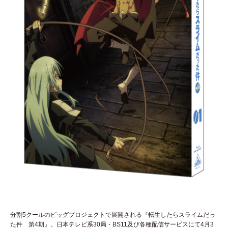
分割5クールのビッグプロジェクトで展開される『転生したらスライムだっ
た件 第4期』。日本テレビ系30局・BS11及び各種配信サービスにて4月3