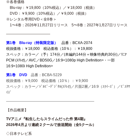
※各巻価格
Blu-ray：￥19,800（10%税込）／￥18,000（税抜）
DVD：￥9,900（10%税込）／￥9,000（税抜）
※レンタル専用DVD＜全8巻＞
1〜4巻：2026年11月27日リリース 5〜8巻：2027年1月27日リリース
————————————
第1巻 Blu-ray（特装限定版）
品番：BCXA-2074
税抜価格：￥18,000 税込価格（10％）：￥19,800
スペック：カラー／（予）174分／(本編約144分＋映像特典約30分)／ﾘﾆｱ
PCM (ｽﾃﾚｵ)／AVC／BD50G／16:9<1080p High Definition>・一部
16:9<1080i High Definition>
第1巻 DVD
品番：BCBA-5229
税抜価格：￥9,000 税込価格（10％）：￥9,900
スペック：カラー／ﾄﾞﾙﾋﾞｰﾃﾞｼﾞﾀﾙ(ｽﾃﾚｵ)／片面2層／16:9（ｽｸｲｰｽﾞ）／ﾋﾞｽﾀｻ
ｲｽﾞ
————————————————————————
【作品概要】
TVアニメ
『転生したらスライムだった件 第4期』
2026年4月より連続２クールで放送開始（全5クール）
◇日本テレビ系