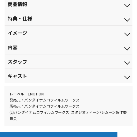
商品情報
発売日
特典・仕様
2011.1.28
他、仕様
ジャンル
イメージ
収納BOX（完全描きおろしイラスト使用）
TVアニメ
行きましょう、自由になれる場所へ……。
品番
内容
BCBA-4007
【全26話収録】
税込価格(10%)
スタッフ
第1話「堕ちた翼」／第2話「青い泉」／第3話「遠い戦争」／第4
￥16,500
話「近い戦争」
原作：小山田風狂子/篠吉 祥・美原 轟／監督：西村純二／キャラク
税抜価格
キャスト
第5話「白い孤独」／第6話「傷と痛み」／第7話「公海上空にて」
ターデザイン・総作画監督：西田亜沙子／メカニックデザイン：
￥15,000
／第8話「祈り」
Jin Seob Song／コンセプトデザイン：長濱博史／美術監督：小林
アーエル：新野美知／ネヴィリル：高橋理恵子／パライエッタ：
スペック
第9話「審問」／第10話「籠の鳥」／第11話「共同戦線」／第12
七郎／3DCG制作：Creativefield／音響監督：辻谷耕史／音響制
小清水亜美／カイム：細越みちこ／アルティ：豊口めぐみ／リモ
レーベル：EMOTION
カラー／確／634分／ﾘﾆｱPCM（ｽﾃﾚｵ）／片面2層×6枚+片面1層
話「姉と妹」
作：ダックスプロダクション／音楽制作：ビクターエンタテイン
ネ：能登麻美子／ロードレアモン：高橋美佳子／フロエ：相澤み
発売元：バンダイナムコフィルムワークス
×1枚／16:9（ｽｸｲｰｽﾞ）／ﾋﾞｽﾀｻｲｽﾞ
販売元：バンダイナムコフィルムワークス
第13話「理（ことわり）」／第14話「冒さざるもの」／第15話
メント（現：フライングドッグ）／音楽：佐橋俊彦／オープニン
ちる／モリナス：水樹奈々／ドミヌーラ：ゆかな／マミーナ：森
(c)バンダイナムコフィルムワークス･スタジオディーン/シムーン製作委
「一人、また一人」
グテーマ：石川智晶「美しければそれでいい」／エンディングテ
永理科／ユン：名塚佳織／グラギエフ：桑島法子／アヌビトゥ
員会
第16話「翠玉のリ・マージョン」／第17話「遺跡」／第18話「葬
ーマ：savage genius「祈りの詩」／アニメーション制作：スタジ
フ：木内レイコ／ワポーリフ：水沢史絵／ハルコンフ：沢海陽子
列」／第19話「シヴュラ」
オディーン／製作：シムーン製作委員会 他
／ヴューラ：早坂 愛／オナシア：玉川紗己子／ワウフ：高乃 麗／
第20話「嘆きの詩」／第21話「新天地への扉」／第22話「出撃」
アムリア：喜多村英梨 他