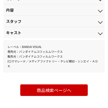
2011.10.26
これって、「ウチのお母さんみたい！」
ジャンル
内容
TVアニメ
【10話収録】
品番
スタッフ
「だからそーじゃなくてっ」／「ユズ、いつもどおりでっ」
BCBA-4208
「戦う長電話」／「父、捨て魔っ」
原作：けら えいこ（コミックス：メディアファクトリー刊）／監
税込価格(10%)
キャスト
「ユズのパンツっ」／「母、まとめたがりっ」
督：やすみ哲夫／作画監督：大武正枝／音響監督：大熊 昭／オー
￥1,980
「冬の開け閉め」／「母、間が悪いっ」
プニングテーマ「さらば」歌：キンモクセイ（ＢＭＧファンハウ
母：渡辺久美子／みかん：折笠富美子／ユズヒコ：阪口大助／
税抜価格
「ちょっと昔のあたしンち ～みかん、０歳っ（前編）～」／「ち
ス）／エンディングテーマ「来て来てあたしンち」歌：平山あや
父：緒方賢一 他
レーベル：BANDAI VISUAL
￥1,800
ょっと昔のあたしンち ～みかん、０歳っ（後編）～」
（キングレコード）／制作：テレビ朝日・ＡＤＫ・シンエイ動
発売元：バンダイナムコフィルムワークス
スペック
販売元：バンダイナムコフィルムワークス
製作年度：2002-2009
画 他
カラー／確／77分／ﾄﾞﾙﾋﾞｰﾃﾞｼﾞﾀﾙ（ｽﾃﾚｵ）／片面1層／ｽﾀﾝﾀﾞｰﾄﾞ
(C)ママレード／メディアファクトリー・テレビ朝日・シンエイ・ＡＤ
(一部16:9（ｽｸｲｰｽﾞ)／ﾋﾞｽﾀｻｲｽﾞ)
Ｋ
商品検索ページへ