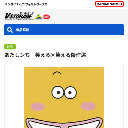
商品詳細
DVD
あたしンち 笑える×笑える傑作選