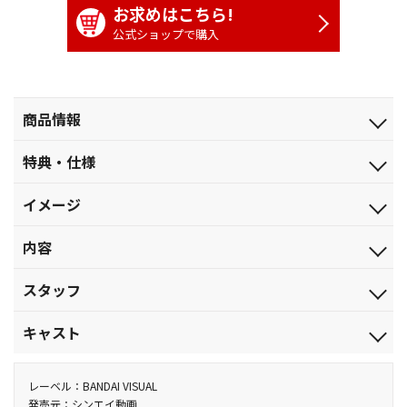
お求めはこちら!
公式ショップで購入
商品情報
発売日
特典・仕様
2025.4.23
映像特典
ジャンル
イメージ
○ノンテロップＯＰ
TVアニメ
「スーパースター」歌：ケツメイシ
ごほうびをもらうゾ
品番
内容
BCBA-5084
【10話収録】
税込価格(10%)
スタッフ
第1話「母ちゃんのご機嫌をとるゾ」／第2話「豪快作家とセール
￥3,080
スレディだゾ」
原作：臼井儀人／監督：ムトウユージ／制作：テレビ朝日・ＡＤ
税抜価格
キャスト
第3話「カスカベ世界発見だゾ」／第4話「ナイトプールでフィー
Ｋエモーションズ・シンエイ動画 他
￥2,800
バーだゾ」
しんのすけ：小林由美子／みさえ：ならはしみき／ひろし：森川
スペック
第5話「カニ捕獲作戦だゾ」／第6話「シン・デレイラだゾ」
智之／ひまわり：こおろぎさとみ 他
レーベル：BANDAI VISUAL
カラー／確／74分／（本編72分+特典2分）／ﾄﾞﾙﾋﾞｰﾃﾞｼﾞﾀﾙ（ｽﾃﾚ
第7話「母ちゃんと特訓するゾ」／第8話「夏の終わりのプールだ
発売元：シンエイ動画