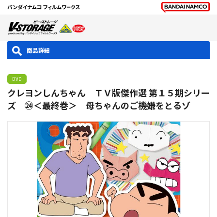
商品詳細
DVD
クレヨンしんちゃん ＴＶ版傑作選 第１５期シリー
ズ ㉔＜最終巻＞ 母ちゃんのご機嫌をとるゾ