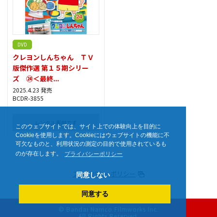
DVD
クレヨンしんちゃん ＴＶ
版傑作選 第１５期シリー
ズ ㉔＜最終...
2025.4.23 発売
BCDR-3855
レンタル専用です
このウェブサイトでは、サイト上での体験向上を目的に
Cookieを使用します。Cookieにはウェブサイトの機能に不
可欠なものと、利用状況の測定の目的で使用されているも
のが存在します。
プライバシーポリシー
プライバシーポリシー
同意しない
同意する
© Bandai Namco Filmworks Inc.
All Rights Reserved.