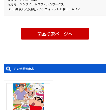
ｵ）／片面2層／16:9（ｽｸｲｰｽﾞ）／ﾋﾞｽﾀｻｲｽﾞ
販売元：バンダイナムコフィルムワークス
ゾ」
(Ｃ)臼井儀人／双葉社・シンエイ・テレビ朝日・ＡＤＫ
第9話「ボーちゃんがかくしてるゾ」／第10話「父ちゃんが私服出
勤だゾ」
製作年度：2021
商品検索ページへ
その他関連商品