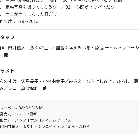
1.「家族写真を撮ってもらうゾ」／32.「心配がイッパイだゾ」
3.「オラがオラになった日だゾ」
作年度：1992-2013
タッフ
作：臼井儀人（らくだ社）／監督：本郷みつる・原 恵一・ムトウユー
 他
ャスト
んのすけ：矢島晶子・小林由美子／みさえ：ならはしみき／ひろし：藤
み／シロ：真柴摩利 他
レーベル：BANDAI VISUAL
発売元：シンエイ動画
販売元：バンダイナムコフィルムワークス
(c)臼井儀人／双葉社・シンエイ・テレビ朝日・ＡＤＫ