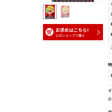
お求めはこちら!
公式ショップで購入
特
イ
忍
内