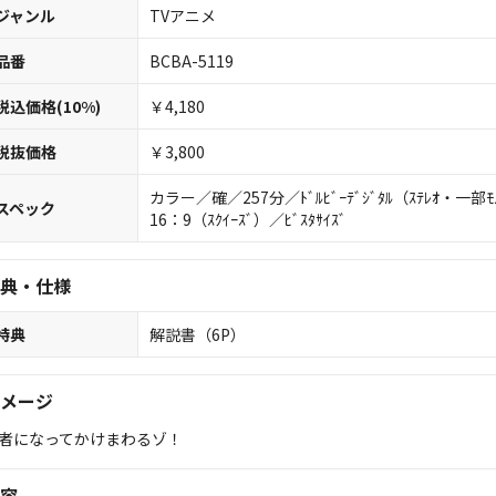
ジャンル
TVアニメ
品番
BCBA-5119
税込価格(10%)
￥4,180
税抜価格
￥3,800
カラー／確／257分／ﾄﾞﾙﾋﾞｰﾃﾞｼﾞﾀﾙ（ｽﾃﾚｵ・一部
スペック
16：9（ｽｸｲｰｽﾞ）／ﾋﾞｽﾀｻｲｽﾞ
典・仕様
特典
解説書（6P）
メージ
者になってかけまわるゾ！
容