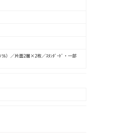
ﾓﾉﾗﾙ）／片面2層×2枚／ｽﾀﾝﾀﾞｰﾄﾞ・一部