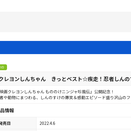
DVD
クレヨンしんちゃん きっとベスト☆疾走！忍者しんの
映画クレヨンしんちゃん もののけニンジャ珍風伝』公開記念！
者や動物にまつわる、しんのすけの爆笑＆感動エピソード盛り沢山のファ
品情報
発売日
2022.4.6