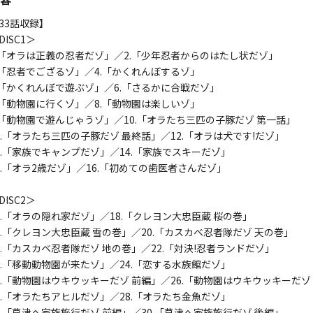
33話収録】
DISC1＞
.「オラは正義の忍者だゾ」／2.「少年忍者からのはたし状だゾ」
.「忍者でござるゾ」／4.「かくれんぼするゾ」
.「かくれんぼで遊ぶゾ」／6.「さるかに合戦だゾ」
.「動物園に行くゾ」／8.「動物園は楽しいゾ」
.「動物園で遊んじゃうゾ」／10.「オラたち三匹の子豚だゾ 第一話」
1.「オラたち三匹の子豚だゾ 最終話」／12.「オラは犬です!だゾ」
3.「家族でキャンプだゾ」／14.「家族でスキーだゾ」
5.「オラ2歳だゾ」／16.「初めての歯医者さんだゾ」
DISC2＞
7.「オラの隠れ家だゾ」／18.「クレヨン大忠臣蔵 桜の巻」
9.「クレヨン大忠臣蔵 雪の巻」／20.「カスカベ忍者隊だゾ 天の巻」
1.「カスカベ忍者隊だゾ 地の巻」／22.「対決!忍者ランドだゾ」
3.「移動動物園が来たゾ」／24.「恋する水族館だゾ」
5.「動物園はウキウッキーだゾ 前編」／26.「動物園はウキウッキーだゾ
7.「オラたちアヒルだゾ」／28.「オラたち金魚だゾ」
9.「草津へ家族旅行だゾ 前編」／30.「草津へ家族旅行だゾ 後編」