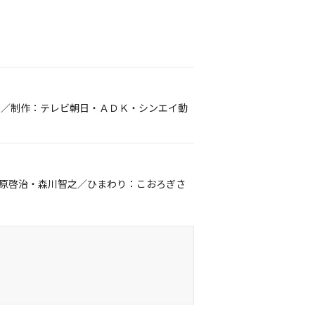
ジ／制作：テレビ朝日・ＡＤＫ・シンエイ動
原啓治・森川智之／ひまわり：こおろぎさ