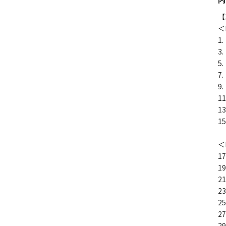
【
＜
1
3
5
7
9
1
1
1
＜
1
1
2
2
2
2
2