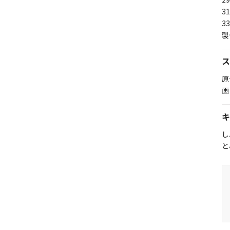
3
3
製
ス
原
画
キ
し
と