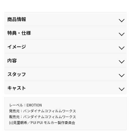
商品情報
発売日
特典・仕様
2025.9.24
特典
ジャンル
イメージ
■リーフレット
劇場公開アニメ
モルカー ｖｓ ＡＩモルカー！史上最大のモルミッションスター
映像特典
品番
内容
■告知映像（15秒）
ト！？
BCBA-5180
【収録内容】
他、仕様
税込価格(10%)
スタッフ
モルカーたちがAI化！？モルシティにもハイテク時代到来！
■エンドレスリピート再生機能付き “無限モルミッション”仕様
￥4,180
この世界でもついにハイテクなAIのモルカーが登場！ドライバー
原案・総監修：見里朝希／監督：まんきゅう／副監督：小林丸／
税抜価格
キャスト
たちは次々と最新鋭のAI（あい）モルカーに乗り換えていく。
脚本：柿原優子／コンテ：まんきゅう・志賀健太郎／サブキャラ
￥3,800
そんなある日、ポテトたちは謎の集団とAIモルカー“カノン”と
クターデザイン：岸田 優・中澤ちはる／モデリングディレクタ
モルカー：つむぎ（モルモット）／ドッジ：糸（モルモット）／
映倫区分
のカーチェイスに巻き込まれてしまう。そこに凄腕ドライバーが
ー：木村 優／美術設定：綱頭瑛子（草薙）・滝沢麻菜美（草薙）
メニメニアイズカンパニー・CEO：相葉雅紀／ドッジのドライバ
レーベル：EMOTION
G
現れ、ピンチから助けてくれる。どうやら彼は、いなくなった相
／美術監督：田辺浩子（草薙）／撮影監督：野村達哉／編集：ま
ー：大塚明夫／AIモルカー：鬱先生、最高コーラ、ちーの／カノ
発売元：バンダイナムコフィルムワークス
スペック
販売元：バンダイナムコフィルムワークス
棒のモルカーをずっと捜している最中だという。
んきゅう・小林丸・奈良岡智哉／音響監督：小沼則義／音楽：小
ン：村瀬 歩／乙姫様：鬼頭明里／大魔法天使もるみ：田村ゆか
カラー／確／68分／ﾄﾞﾙﾋﾞｰﾃﾞｼﾞﾀﾙ(5.1ch・ｽﾃﾚｵ)／片面1層／16:9(ｽ
(c)見里朝希／PUI PUI モルカー製作委員会
それを聞いたポテトたちは“カノン”のAI機能を使って行方不明の
鷲翔太／制作：モンスターズエッグ／製作：「PUI PUI モルカー
り 他
ｸｲｰｽﾞ)／ﾋﾞｽﾀｻｲｽﾞ
モルカーを捜す旅に出るが…。