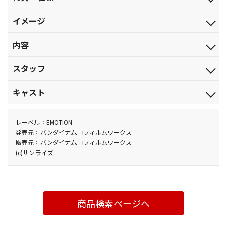
2018.8.28
特典
ジャンル
イメージ
ブックレット（8P）
イベント・ライブ
水島精二監修、黒田洋介書き下ろしによるリーディングライブで
品番
内容
紡がれる新たなる物語!!
BCBE-4922
2018年4月14日、幕張イベントホールで昼と夜の2公演が開催され
税込価格(10%)
スタッフ
た「ガンダム00 Festival 10 "Re:vision"」夜公演の模様をメイン
￥7,700
に収録！トークコーナーは昼・夜公演ともに収録!!
主催・企画：ガンダムライブエンタテインメント実行委員会
税抜価格
キャスト
【収録内容】
￥7,000
■リーディングライブ「機動戦士ガンダム00 Re:vision」
【出演者】
スペック
・プロローグ：イオリア計画の全貌
刹那・Ｆ・セイエイ：宮野真守／ロックオン・ストラトス：三木
レーベル：EMOTION
カラー／確／212分／Disc1：80分＋Disc2：132分／ﾄﾞﾙﾋﾞｰﾃﾞｼﾞﾀﾙ
・第1章：生きている意味
眞一郎／アレルヤ・ハプティズム：吉野裕行／ティエリア・アー
発売元：バンダイナムコフィルムワークス
(ｽﾃﾚｵ)／片面2層×2枚／16：9(ｽｸｲｰｽﾞ)／ﾋﾞｽﾀｻｲｽﾞ
販売元：バンダイナムコフィルムワークス
・第2章：それでも火種は燻って
デ：神谷浩史／グラハム・エーカー：中村悠一／沙慈・クロスロ
(c)サンライズ
・第3章：刹那が築いた道筋に
ード：入野自由
・第4章：ティエリア・タイプ
THE BACK HORN
・第5章：量子の表と裏で
・第6章：新生ソレスタル・ビーイング
■LIVE／THE BACK HORN 「閉ざされた世界」「警鐘」「罠」
商品検索ページへ
■マイスタートーク（昼・夜公演収録）
■ソレスタルステーション00 EXTRA（昼・夜公演収録）