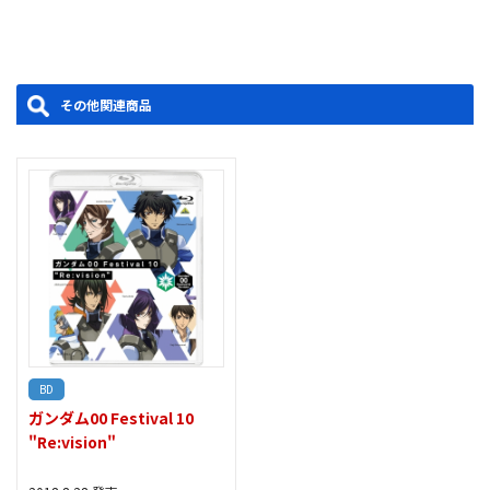
■10周年記念映像／水島精二監督ビデオメッセージ
■古谷徹ビデオメッセージ
■エピローグ：そして再生へ
製作年度：2018
その他関連商品
BD
ガンダム00 Festival 10
"Re:vision"