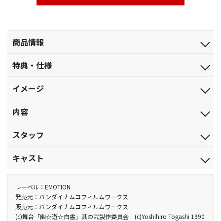
商品情報
発売日
特典・仕様
2021.5.26
特典
ジャンル
イメージ
■特典ディスク
舞台
・バックステージ映像
伊達にあの世は見てねぇぜ！
品番
内容
・ビジュアル撮影メイキング
BCBE-5056
・カーテンコール集
【収録内容】
・日替わりパート集
税込価格(10%)
スタッフ
2020年12月30日（水）京都公演大千穐楽の模様を収録。
・ファンキャス配信クリスマス特典映像ダイジェスト
￥8,580
原作：冨樫義博「幽☆遊☆白書」（集英社「ジャンプコミック
特典
税抜価格
キャスト
＜あらすじ＞
ス」刊）／脚本：伊藤栄之進／演出：伊藤栄之進・加古臨王・荒
■ブックレット（16P）
￥7,800
霊界探偵として蘇った浦飯幽助は、人間界と霊界の平和を守る
木宏文／舞台美術：松生紘子／技術監督：寅川英司／舞台監督：
浦飯幽助：崎山つばさ／桑原和真：郷本直也／蔵馬：鈴木拡樹／
音声特典
スペック
ため、次々と現れる凶悪な妖怪たちを倒す日々を送っていた。
田中 翼／照明：大波多秀起(デイライト)／音響効果：天野高志
飛影：橋本祥平／雪村螢子：未来／ぼたん：平田裕香／幻海：エ
レーベル：EMOTION
■第1幕オーディオコメンタリー
カラー／確／265分／（本編ﾃﾞｨｽｸ：132分+特典ﾃﾞｨｽｸ：133分）
ある日、「朱雀」「青龍」「玄武」「白虎」ら『四聖獣』と呼
(RESON)／映像：藤田陽平・横山 翼(O-beron)／衣裳：小原敏博
リザベス・マリー／朱雀：木津つばさ／青龍：榎木智一／雪菜：
発売元：バンダイナムコフィルムワークス
（出演：崎山つばさ、郷本直也）
本編ﾃﾞｨｽｸ：ﾄﾞﾙﾋﾞｰﾃﾞｼﾞﾀﾙ(ｽﾃﾚｵ)／片面2層／16:9(ｽｸｲｰｽﾞ)／ﾋﾞｽﾀｻｲ
販売元：バンダイナムコフィルムワークス
ばれる妖怪達が、寄生した相手に破壊・暴力衝動を引き起こす“魔
／ヘアメイク：木村美和子(raftel)・車谷 結(raftel)・嘉山花子・馬
田上真里奈／左京：荒木健太朗／戸愚呂弟：片山浩憲／戸愚呂
ｽﾞ 特典ﾃﾞｨｽｸ：ﾄﾞﾙﾋﾞｰﾃﾞｼﾞﾀﾙ(ｽﾃﾚｵ)／片面2層／16:9(ｽｸｲｰｽﾞ)／ﾋﾞｽﾀ
他、仕様
(c)舞台「幽☆遊☆白書」其の弐製作委員会 (c)Yoshihiro Togashi 1990
回虫”を人間界に放った。霊界探偵として幽助が受けた指令は、こ
場明子／演出助手：木下マカイ(Platina)／アクション：六本木康
兄：中河内雅貴／コエンマ：荒木宏文 他