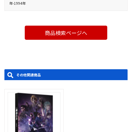
ｻｲｽﾞ
・新規ビジュアル使用インナージャケット
年-1994年
の魔回虫を操るための虫笛を壊すこと。霊力を高めた幽助と桑原
弘／音楽：佐々木久夫(SeanNorth)／デザイン：羽尾万里子
・スリーブケース
は、かつての敵だった蔵馬・飛影の協力を得て『四聖獣』らに立
(Mujina:art)・天野果菜(Mujina:art)・小関洋美(Mujina:art)／宣伝
ち向かう――。
写真：金山フヒト／Webデザイン：EAST END CREATIVE／制
命がけの戦いを終え、平和な日常が戻ってきたと思ったのも束
作：Office ENDLESS／主催：舞台「幽☆遊☆白書」其の弐製作委
商品検索ページへ
の間、コエンマから次の指令が届く。幽助と桑原は、B・B・Cと
員会
呼ばれる賭博団体のメンバーの一人「垂金権造」によって監禁さ
れた、氷女の少女「雪菜」を救出しに行くが、戸愚呂兄弟率いる
闇ブローカー達が行く手を阻む。
製作年度：2020
その他関連商品