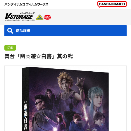
商品詳細
DVD
舞台「幽☆遊☆白書」其の弐