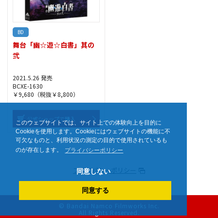
BD
舞台「幽☆遊☆白書」其の
弐
2021.5.26 発売
BCXE-1630
￥9,680（税抜￥8,800）
公式ショップで購入
このウェブサイトでは、サイト上での体験向上を目的に
Cookieを使用します。Cookieにはウェブサイトの機能に不
可欠なものと、利用状況の測定の目的で使用されているも
のが存在します。
プライバシーポリシー
プライバシーポリシー
同意しない
同意する
© Bandai Namco Filmworks Inc.
All Rights Reserved.