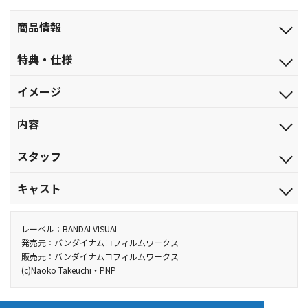
商品情報
発売日
特典・仕様
2002.12.21
初回特典
ジャンル
イメージ
初回生産商品のみピクチャーレーベル仕様
ミュージカル
破滅の神、サターンを目覚めさせる訳にはいかない･･･
初回封入特典
品番
内容
オリジナルポストカード
BCBK-1390
【収録内容】
映像特典
税込価格(10%)
スタッフ
東京湾の埋め立て地に新設された無限学園で事件が相次ぎ、う
「メイキング・オブ・無限学園」、公演告知ＣＭ、「ミュージカ
￥5,280
ル10年のあゆみ」（静止画）
さぎたちは調べに行くこととに。するとそこには、銀水晶を狙う
原作:武内直子「美少女戦士セーラームーン」(講談社『なかよし
税抜価格
キャスト
トモエ教授たち、そして故郷グリーム星に帰るために、やはり銀
KC』シリーズ)／脚本・総合演出:斉樹潤哉／作曲・編曲・音楽監
他、仕様
￥4,800
水晶を探している星野一家がいた。一方、外部太陽系戦士たちも
督:小坂明子／作詞:冬杜花代子・斉樹潤哉／振付:柳昭子・遠藤あど
月野うさぎ(セーラームーン):黒木マリナ／水野亜美(セーラーマー
全曲歌詞テロップ表示モード、シーンチャプター、ミュージカルナ
スペック
ンバーチャプター、
破滅の神の復活を阻止するために動いていた。その使命の前では
／企画・制作:バンダイ ライブオフィス／製作進行:東映アニメーシ
キュリー):若山愛美／火野レイ(セーラーマーズ):吉田 恵／木野まこ
レーベル：BANDAI VISUAL
カラー／確／145分／ドルビーデジタル(ステレオ)／片面２層／ス
さらに一部マルチアングル機能でミュージカル映像を堪能でき
セーラームーンでさえ容赦はしないと警告され、ショックを隠せ
ョン／宣伝・広報:東映エージエンシー／協力:日本コロムビア・ぴ
と(セーラージュピター):渡辺 舞／愛野美奈子 (セーラーヴィーナ
発売元：バンダイナムコフィルムワークス
タンダード ※一部マルチアングル映像収録 ※“歌詞部分”のみ日本
る！
販売元：バンダイナムコフィルムワークス
ないうさぎ達。セーラームーンはみんなが救われることを願うが、
あ・サンシャイン劇場／後援:講談社「月刊なかよし」 他
ス):渡部瑞貴／天王はるか(セーラーウラヌス):高木ナオ／海王みち
語字幕付（歌詞／ON・OFF可能）
(c)Naoko Takeuchi・PNP
破滅の神・セーラーサターンの覚醒の時は迫っていた。
る(セーラーネプチューン):朝見優香／冥王せつな(セーラープルー
ト):穂坂優子／土萠ほたる(セーラーサターン):仲村瑠璃亜／ちびう
＜収録曲＞
さ(セーラーちびムーン):大田ななみ／地場 衛(タキシード仮面):浦