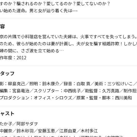
すのか？騙されるのか？愛してるのか？愛してないのか？
い始めた運命。男と女が辿り着く先は---
容
京の片隅で小料理店を営んでいた夫婦は、火事ですべてを失ってしまう
のため、彼らが始めたのは妻が計画し、夫が女を騙す結婚詐欺！しかし
婦の間に、さざ波を立て始める…
作年度：2012
タッフ
影：柳島克己／照明：鈴木康介／録音：白取 貢／美術：三ツ松けいこ
編集：宮島竜治／スクリプター：中西桃子／助監督：久万真路／制作担
プロダクション：オフィス・シロウズ／原案・監督・脚本：西川美和
ャスト
たか子／阿部サダヲ
中麗奈／鈴木砂羽／安藤玉恵／江原由夏／木村多江