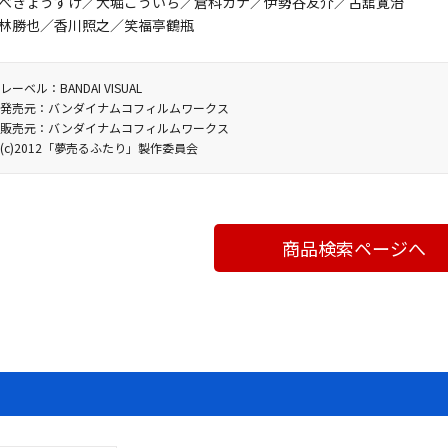
べきょうすけ／大堀こういち／倉科カナ／伊勢谷友介／古舘寛治
林勝也／香川照之／笑福亭鶴瓶
レーベル：BANDAI VISUAL
発売元：バンダイナムコフィルムワークス
販売元：バンダイナムコフィルムワークス
(c)2012「夢売るふたり」製作委員会
商品検索ページへ