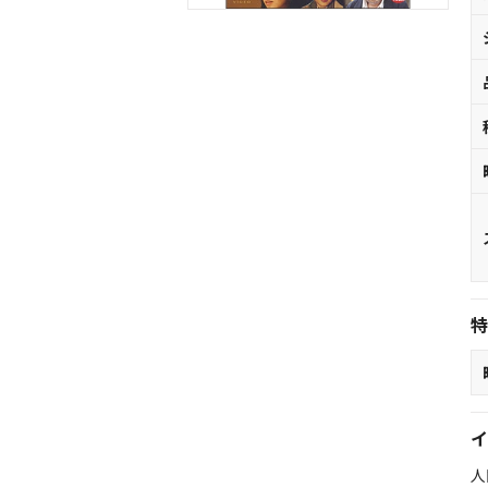
特
イ
人