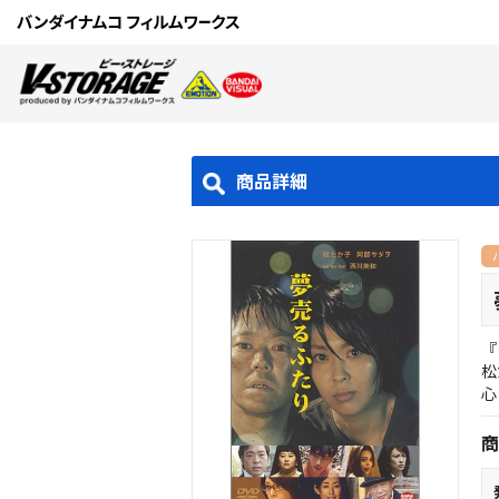
商品詳細
『
松
心
商