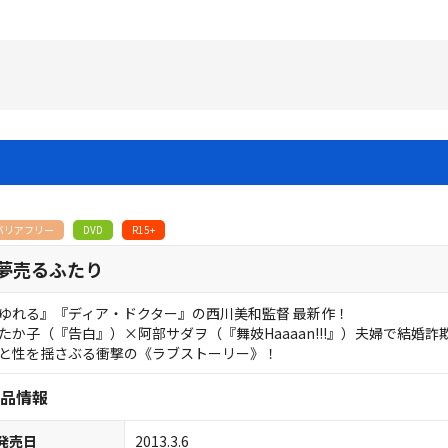
バリアフリー
DVD
R15+
夢売るふたり
ゆれる』『ディア・ドクター』の西川美和監督 最新作！
たか子（『告白』）×阿部サダヲ（『舞妓Haaaan!!!』）夫婦で結婚詐
と性を揺さぶる衝撃の《ラブストーリー》！
品情報
発売日
2013.3.6