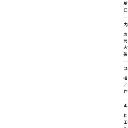
騙
狂
内
東
発
夫
製
ス
撮
／
作
キ
松
田