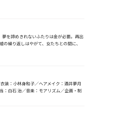
。夢を諦めきれないふたりは金が必要。再出
嘘の繰り返しはやがて、女たちとの間に、
／衣装：小林身和子／ヘアメイク：酒井夢月
当：白石 治／音楽：モアリズム／企画・制