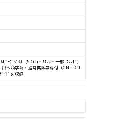
ﾃﾞｼﾞﾀﾙ（5.1ch・ｽﾃﾚｵ・一部ｻﾗｳﾝﾄﾞ）
ﾞﾘｱﾌﾘｰ日本語字幕・通常英語字幕付（ON・OFF
ｶﾞｲﾄﾞを収録