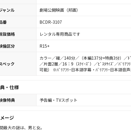
ジャンル
劇場公開映画（邦画）
品番
BCDR-3107
税抜価格
レンタル専用商品です
映倫区分
R15+
カラー／確／140分／（本編137分+特典3分）／ﾄﾞﾙﾋﾞｰ
スペック
／片面2層／16：9（ｽｸｲｰｽﾞ）／ﾋﾞｽﾀｻｲｽﾞ／ﾊ
可能） ※ﾊﾞﾘｱﾌﾘｰ日本語字幕・ﾊﾞﾘｱﾌﾘｰ日本語音声
典・仕様
映像特典
予告編・TVスポット
メージ
間最大の謎は、男と女。