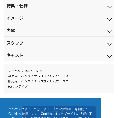
発売日
特典・仕様
2010.2.23
初回特典
ジャンル
イメージ
特製スリーブ／アナザージャケット仕様
TVアニメ編集版
革新を求める者たちの対峙
特典
品番
内容
特製ブックレット（16ページ）
未来を創造するのは人類か否か
BCXA-0214
【収録内容】
映像特典
税込価格(10%)
スタッフ
■「リターン・ザ・ワールド」
①劇場版 機動戦士ガンダム00特報Ⅱ／ノンクレジットエンディン
￥6,380
グ
イオリアが生んだイノベイド、リボンズ・アルマーク――彼はアロ
企画：サンライズ／原作：矢立 肇・富野由悠季／総監督：水島精
税抜価格
キャスト
②オーディオコメンタリー（出演：宮野真守、神谷浩史、本名陽
ウズを裏で操り、世界を手中に収めようとしていた。一方、かつ
二／監督：長崎健司／シリーズ構成：黒田洋介／キャラクターデザ
￥5,800
子、入野自由、水島精二）
てリボンズに救われた刹那・F・セイエイ――彼は戦乱の中で、人類初
イン：高河ゆん・千葉道徳／メカニックデザイン：海老川兼武・
刹那・Ｆ・セイエイ：宮野真守／ロックオン・ストラトス：三木
スペック
のイノベイターへと変革しようとしていた。人類の可能性を信じる
他、仕様
柳瀬敬之・寺岡賢司・福地 仁・鷲尾直広・中谷誠一・大河原邦男
眞一郎／アレルヤ・ハプティズム：吉野裕行／ティエリア・アー
レーベル：HONNEAMISE
カラー／確／102分／(本編99分+映像特典3分)／ﾘﾆｱPCM(ｽﾃﾚｵ)／
ジャケットは新規描き下ろし
刹那と、イノベイドによる支配を狙うリボンズは対峙する。新た
／美術デザイン：須江信人（ＫＵＳＡＮＡＧＩ）／美術監督：若
デ：神谷浩史／スメラギ・李・ノリエガ：本名陽子／フェルト・
発売元：バンダイナムコフィルムワークス
AVC／BD50G／16：9<1080p High Definition>
販売元：バンダイナムコフィルムワークス
な未来は、果たしてどちらに委ねられるのか――西暦2312年の戦乱
松栄司（ＫＵＳＡＮＡＧＩ）／色彩設計：手嶋明美／ＳＦ考証：
グレイス：高垣彩陽／沙慈・クロスロード：入野自由／ルイス・
(c)サンライズ
が、ここに完結する。
千葉智宏・寺岡賢司／音響監督：三間雅文／音楽：川井憲次／製
ハレヴィ：斎藤千和／マリナ・イスマイール：恒松あゆみ／ソー
作：毎日放送・サンライズ 他
マ・ピーリス：小笠原亜里沙／アニュー・リターナー：白石涼子
TVシリーズ『機動戦士ガンダム00』2ndシーズン第14～25話を新
／ミスター・ブシドー：中村悠一／リジェネ・レジェッタ：朴 ろ
規アフレコ、新作カットを加え再構成した特別編集版。
美（「ろ」は「王」に「路」と書きます）／リボンズ・アルマー
このウェブサイトでは、サイト上での体験向上を目的に
製作年度：2009
商品検索ページへ
ク：蒼月 昇 他
Cookieを使用します。Cookieにはウェブサイトの機能に不