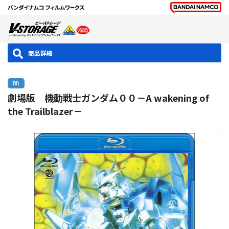
商品詳細
BD
劇場版 機動戦士ガンダム００－A wakening of
the Trailblazer－