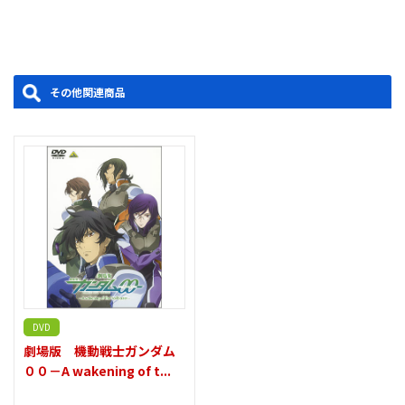
べき対話」とは一体何なのか――
／製作：サンライズ・毎日放送・バンダイビジュアル
製作年度：2010
その他関連商品
DVD
劇場版 機動戦士ガンダム
００－A wakening of t...