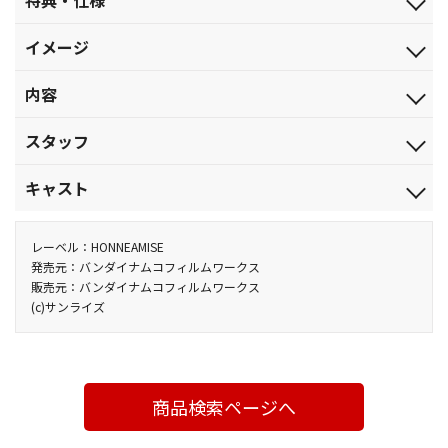
特典・仕様
2010.12.25
特典
ジャンル
イメージ
16Pブックレット
劇場公開アニメ
（キャラ・メカ解説、水島精二インタビュー収録 他）
最終決戦（来るべき対話）の始まり。それは、人類の目覚め―
品番
内容
他、仕様
BCXA-0284
BD-LIVE対応
24世紀初頭、突如として姿を現した私設武装組織「ソレスタルビ
税込価格(10%)
スタッフ
※スタッフコメンタリー、キャストコメンタリー、設定画ギャラ
ーイング」。彼らはガンダムによる戦争根絶を掲げ武力介入を開
￥7,700
リー(予定)
始、一時は組織壊滅の危機を迎えながらも、争いの絶えなかった
企画：サンライズ／原作：矢立 肇・富野由悠季／監督：水島精二
税抜価格
キャスト
他、仕様
世界を急変させた。
／脚本：黒田洋介／副監督：角田一樹・長崎健司・名取孝浩／キ
￥7,000
ジャケットはメカニックデザイン中谷誠一描き下ろし
地球連邦政府の成立。その後の独立治安維持部隊アロウズの専
ャラクターデザイン：高河ゆん・千葉道徳／メカニックデザイ
刹那・Ｆ・セイエイ：宮野真守／ロックオン・ストラトス：三木
スペック
横による戦争状態を経て、武力に頼らない社会を選択するに至っ
ン：海老川兼武・柳瀬敬之・寺岡賢司・福地 仁・鷲尾直広・中谷
眞一郎／アレルヤ・ハプティズム：吉野裕行／ティエリア・アー
レーベル：HONNEAMISE
カラー／確／120分／ﾄﾞﾙﾋﾞｰTrueHD(5.1ch)・ﾘﾆｱPCM(ｽﾃﾚｵ)／AVC
た人類だったが、西暦2314年、再び危機が訪れる。130年前に廃
誠一・大河原邦男／キャラクター監修：千葉道徳／作画監督[キャ
デ：神谷浩史／スメラギ・李・ノリエガ：本名陽子／フェルト・
発売元：バンダイナムコフィルムワークス
／BD50G／16：9<1080p High Definition>／日本語字幕付
販売元：バンダイナムコフィルムワークス
船となっていた生体反応の無い木星探査船が地球圏に接近してき
ラクター]：千葉道徳・牧 孝雄・大貫健一・森下博光・松川哲也・
グレイス：高垣彩陽／沙慈・クロスロード：入野自由／ルイス・
（ON・OFF可能）
(c)サンライズ
た。それは、人類の存亡をかけた戦いの始まりを告げる船だっ
池田佳代／作画監督[メカニック]：中谷誠一・大塚 健・西井正
ハレヴィ：斎藤千和／マリナ・イスマイール：恒松あゆみ／ソー
た・・・
典・阿部邦博・有澤 寛／テクニカルディレクター：宮原洋平／CG
マ・ピーリス：小笠原亜里沙／グラハム・エーカー：中村悠一／
戦いの中、人類の水先案内人たる革新者（イノベイター）へと進
プロデューサー：松浦裕暁／美術デザイン：須江信人／SF考証：
デカルト・シャーマン：勝地 涼 他
化したソレスタルビーイングのガンダムマイスター、刹那・F・セ
千葉智宏・寺岡賢司／設定協力：岡部いさく／美術監督：若松栄
イエイ。彼は、新たな危機の中で、自らの進化の本当の意味と直
商品検索ページへ
司／色彩設計：手嶋明美／撮影監督：葛山剛士／編集：野尻由紀
面する。果たして、イオリア計画の最終段階とは。そして、「来る
子／音楽：川井憲次／音響監督：三間雅文／音響効果：倉橋静男