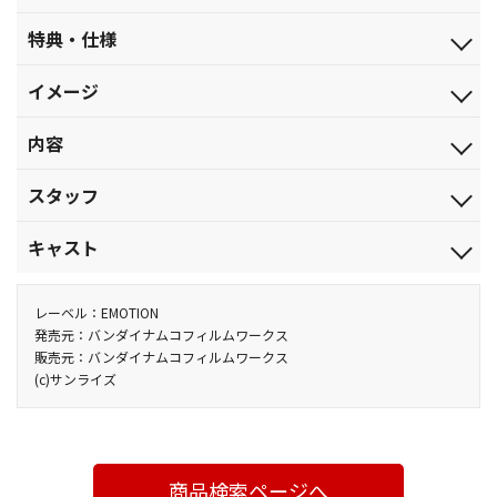
発売日
特典・仕様
2015.4.24
特典
ジャンル
イメージ
安彦良和コミックネームを使用した解説書(32P)
オリジナルアニメ
特製ブックレット (12P)
赤い復讐の始まり 明かされる過去
品番
内容
音声特典
BCXA-0981
スタッフ・キャストオーディオコメンタリー
【1話収録】
税込価格(10%)
スタッフ
出演：前半パート 田中真弓、池田秀一、潘めぐみ
■第1話「青い瞳のキャスバル」
￥7,480
後半パート 安彦良和、西村博之、鈴木卓也、谷口理（サ
宇宙世紀0068年、サイド3、ムンゾ自治共和国。
原作：矢立 肇・富野由悠季（「機動戦士ガンダム」より）／漫画
ンライズ）
税抜価格
キャスト
宇宙に進出した人の革新を説き、地球連邦政府からの完全独立
原作：安彦良和（KADOKAWA「機動戦士ガンダムTHE ORIGIN」
￥6,800
映像特典
を宣言しようとしたジオン・ズム・ダイクンは、議会檀上で演説
より）／アニメーションキャラクターデザイン：安彦良和・こと
キャスバル・レム・ダイクン：田中真弓／アルテイシア・ソム・
第2話予告
スペック
中に突如倒れ、帰らぬ人となった。
ぶきつかさ／オリジナルメカニカルデザイン：大河原邦男／メカ
ダイクン：潘 めぐみ／デギン・ソド・ザビ：浦山 迅／ギレン・ザ
レーベル：EMOTION
第1話予告
カラー／確／73分／（本編63分＋特典10分）／DTS-HD Master
ダイクンの死後、ザビ家陰謀説を唱えるダイクンの側近ジン
ニカルデザイン：カトキハジメ・山根公利・明貴美加・アストレ
ビ：銀河万丈／サスロ・ザビ：藤 真秀／ドズル・ザビ：三宅健太
発売元：バンダイナムコフィルムワークス
PV&CM集
Audio(5.1ch)・ﾘﾆｱPCM(ｽﾃﾚｵ)・DTS(ｽﾃﾚｵ)／AVC／BD50G／
販売元：バンダイナムコフィルムワークス
バ・ラル。
イズ／脚本：隅沢克之／総作画監督：西村博之／メカニカル総作
／キシリア・ザビ：渡辺明乃／ジオン・ズム・ダイクン：津田英
16:9<1080p High Definition>／日本語・英語音声収録／日本語・
他、仕様
(c)サンライズ
しかし、サイド3ムンゾの実権を掌握せんとするデギン・ソド・
画監督：鈴木卓也／美術監督：池田繁美・丸山由紀子／軍装装備
三／アストライア・トア・ダイクン：恒松あゆみ／ランバ・ラ
英語・仏語・韓国語・中国語繁体字(台湾・香港)・中国語簡体字字
安彦良和描き下ろしスリーブ
ザビ率いるザビ家の暗躍は加速していく。
幕付(ON・OFF可能)
デザイン：草彅琢仁／ディスプレイデザイン：佐山善則／SF考
ル：喜山茂雄／クラウレ・ハモン：沢城みゆき／ジンバ・ラル：
【BANDAI VISUAL+対象商品】
これまで語られる事の無かった動乱の歴史が明らかになる中、
証：鹿野 司／色彩設計：安部なぎさ／撮影監督：葛山剛士／編
茶風林／シャア・アズナブル：池田秀一／ナレーション：大塚明
ダイクンの遺児であるキャスバルとアルテイシアには、激動の時
集：吉武将人／音響監督：藤野貞義／音響効果：西村睦弘／音
夫
代を象徴した数奇な運命が待ち受けていた…。
商品検索ページへ
楽：服部隆之／絵コンテ：安彦良和・今西隆志／演出：江上 潔／