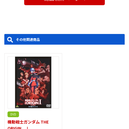
製作年度：2015
アバンアニメーション 絵コンテ・演出：板野一郎／監督：今西隆
志／総監督：安彦良和／企画・製作：サンライズ
※音楽：服部隆之の「隆」の正しいつくりの表記は、「攵」と
「生」の間に「一」が入ります。
その他関連商品
DVD
機動戦士ガンダム THE
ORIGIN Ⅰ