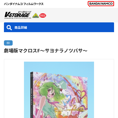
商品詳細
BD
劇場版マクロスF～サヨナラノツバサ～