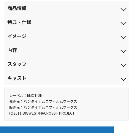
商品情報
発売日
特典・仕様
2015.12.24
映像特典
ジャンル
イメージ
・特報
劇場公開アニメ
・予告
歌は魔法☆
品番
内容
・TVスポット
BCXA-1057
・チラ見せPV
西暦2059年。人類が地球に代わる新天地を求めて、都市宇宙船で
・劇場公開時パンフレット データアーカイブ（静止画）
税込価格(10%)
スタッフ
銀河を航海する、そんな時代。変わらないはずの日常は、今大き
￥5,500
音声特典
なうねりとなって流れ出す。銀河移民船団「マクロス・フロンティ
原作：河森正治、スタジオぬえ／監督：河森正治／副監督：佐藤
キャスト＆スタッフによる新規収録【超銀河オーディオコメンタ
税抜価格
キャスト
ア」に住む少年、早乙女アルトはバルキリー・パイロットとして
英一／演出：三浦和也、阿部雅司、酒井和男、高橋幸雄、阿保孝
リー「マクロスF※※※」抱きしめて☆銀河のはちぇまれVer.】
￥5,000
成長していた。運命に導かれ出逢った歌姫シェリル・ノームとス
雄、大川原保豪、平田智浩、玉田 博、原田孝宏／脚本：吉野弘
早乙女アルト：中村悠一／シェリル・ノーム：遠藤 綾／ランカ・
・第1部：遠藤 綾（シェリル・ノーム）／中島 愛（ランカ・リ
スペック
ー）／吉野弘幸（脚本）
ターへの階段を駆け上がる少女ランカ・リー。だがふたりの少女
幸、河森正治／キャラクターデザイン：江端里沙、高橋裕一／メ
リー：中島 愛／オズマ・リー：小西克幸／ミハエル・ブラン：神
レーベル：EMOTION
カラー／確／120分／（本編115分＋映像特典5分）／DTS-HD
・第2部：遠藤 綾（シェリル・ノーム）／中島 愛（ランカ・リ
の歌声には、船団をおびやかす重機甲生命体「バジュラ」にまつ
カニックデザイン：石垣純哉、高倉武史／バルキリーデザイン：
谷浩史／ルカ・アンジェローニ：福山 潤／クラン・クラン：豊口
発売元：バンダイナムコフィルムワークス
Master Audio(5.1ch)・ﾘﾆｱPCM(ｽﾃﾚｵ)、音声特典のみﾄﾞﾙﾋﾞｰﾃﾞｼﾞﾀﾙ
ー）／井上喜久子（グレイス・オコナー）／杉田智和（レオン・
販売元：バンダイナムコフィルムワークス
わる謎が秘められていた。そしてバジュラの秘密を狙う者たちの
河森正治／コンセプチュアルデザイン：宮武一貴／美術設定：平
めぐみ／ブレラ・スターン：保志総一朗／グレイス・オコナー：
(ｽﾃﾚｵ)／AVC／BD50G／16:9<1080p High Definition>
三島）
(c)2011 BIGWEST/MACROSS F PROJECT
野心が、フロンティア船団に襲いかかる。
澤晃弘、BRUNET STANISLAS／スペック設定：千葉昌宏／メカニ
井上喜久子／レオン・三島：杉田智和 他
・第3部：遠藤 綾（シェリル・ノーム）／中島 愛（ランカ・リ
製作年度：2011
カルアート：天神英貴／CGIシニアディレクター：八木下浩史／総
ー）／小西克幸（オズマ・リー）／保志総一朗（ブレラ・スター
作画監督：丸藤広貴、江端里沙、村田峻治、高岡じゅんいち、篠
ン）