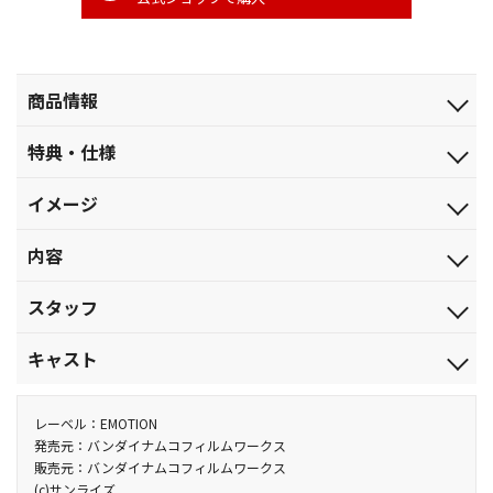
商品情報
発売日
特典・仕様
2019.9.26
特典
ジャンル
イメージ
■特典ディスク（Blu-ray）
劇場公開アニメ
＜収録内容＞
君は敵を撃つことができるか？
品番
内容
・「機動戦士ガンダム 光る命Chronicle U.C.」
BCXA-1470
宇宙世紀を描いたシリーズ全ての映像を、新作パートを交えなが
【収録内容】
ら作品の垣根を越えて再構成した映像特典
税込価格(10%)
スタッフ
宇宙世紀0079――。
・ブックレットデジタルアーカイブ（※静止画）
￥4,180
2011年発売の「機動戦士ガンダム／第08MS小隊 ミラーズ・リポ
ジオン軍の秘密兵器アプサラスと接触した０８小隊は善戦する
製作：吉井孝幸／原作：矢立 肇・富野由悠季／監督：加瀬充子
税抜価格
キャスト
ート」（BCXA-0302）封入特典の解説書をデジタルアーカイブで
も捕獲に失敗。シローは飛び去るアプサラスと応戦中、消息を絶
／オリジナルシリーズ監督：神田武幸・飯田馬之介／脚本：北嶋
￥3,800
再収録！
つ…。無事帰還したシローだったが、その間の行動を不信に思っ
博明／ｵﾘｼﾞﾅﾙｼﾘｰｽﾞ構成：桶谷 顕／ｷｬﾗｸﾀｰﾃﾞｻﾞｲﾝ：川元利浩／ﾒｶﾆｶ
シロー：檜山修之／アイナ：井上喜久子／ミケル：結城比呂
スペック
映像特典
た軍は、情報部の女性士官アリス・ミラーに調査を指示。ミラー
ﾙﾃﾞｻﾞｲﾝ：大河原邦男・カトキハジメ・山根公利／作画監督：門 智
（現：優希比呂）／カレン：小山茉美／サンダースJr.：玄田哲章
レーベル：EMOTION
カラー／確／127分／本編ディスク：83分（本編51分+映像特典32
・宇宙世紀余話 全10話（日本語字幕版も付属）
の巧妙な質問に敵であるアイナへの想いをシローは語り始め、遂
昭・杉浦幸次・横山彰利・吉田 徹・津野田勝敏／美術監督：池田
／エレドア：藤原啓治／コジマ：藤本 護／ミラー：高島雅羅 他
発売元：バンダイナムコフィルムワークス
分）+特典ディスク：44分 本編ディスク：リニアPCM（ドルビーサ
・劇場予告編
販売元：バンダイナムコフィルムワークス
には審問会にかけられる。上層部に対し「敵でも分かり合える人
繁美／色彩設計：千葉賢二／撮影監督：谷口久美子／編集：鶴渕
ラウンド) ・一部リニアPCM（ステレオ）／AVC／BD50G／
(c)サンライズ