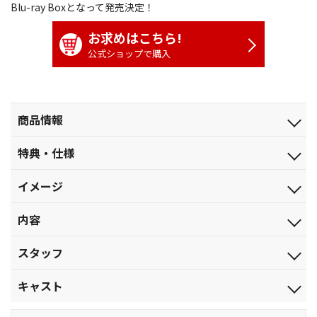
Blu-ray Boxとなって発売決定！
お求めはこちら!
公式ショップで購入
商品情報
発売日
特典・仕様
2022.3.29
特典
ジャンル
イメージ
[特製ブックレット]Organic Book（128p）
TVアニメ
頼まれなくたって、生きてやる！
映像特典
品番
内容
・新規CM＆PV
BCXA-1694
・サンライズフェスティバル2021 トークショーダイジェスト
【全26話収録】
税込価格(10%)
スタッフ
・ノンテロップオープニング&エンディング
第1話「深海を発して」／第2話「運命の再会」／第3話「勇の戦
￥27,500
・特別番組「総監督：富野由悠季登場」(1998年6月WOWOW放
い」
企画：サンライズ／原作：矢立 肇・富野由悠季／総監督：富野由
映）
税抜価格
キャスト
第4話「故郷の炎」／第5話「敵か味方か」／第6話「ダブル・リバ
悠季／メインデザイン：いのまたむつみ・永野 護／アニメーショ
・特別番組「最速攻略：ＡtoＺ」（1998年7月WOWOW放映）
￥25,000
イバル」
ンデザイン：重田敦司／美術監督：佐藤 勝／色彩設計：加瀬結起
伊佐未 勇：白鳥 哲／宇都宮比瑪：村田秋乃／カナン・ギモス：朴
・特講「アニメ演出チェックの五原則」