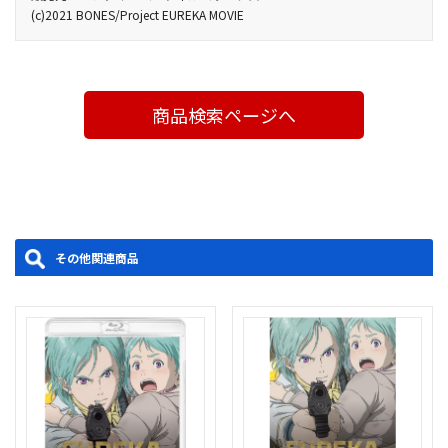
ッフトークベントの映像を収録！
Audio(5.1ch)・ﾘﾆｱPCM(ｽﾃﾚｵ)／AVC／BD50G／16:9<1080p High
(c)2021 BONES/Project EUREKA MOVIE
仲間とともに決起し、大規模なテロ計画をついに実行へと移す。
出演：京田知己、野村祐一、森田 繁、宮昌太朗（MC）
作画監督：横屋健太／メインアニメーター：柿田英樹・大塚 健・
ズ・ビームス：小杉十郎太／レイ・ビームス：久川 綾／エンド
Definition>／ｽｺｰﾌﾟｻｲｽﾞ／日本語字幕付（ON・OFF可能） 特典
●挿入曲 HIROSHI WATANABE「The Strength in Life」PV
混乱の元凶として世界中から憎まれるエウレカは、国連の独立
Disc：ﾘﾆｱPCM(ｽﾃﾚｵ)／AVC／BD50G／16:9<1080i High
阿部慎吾・長野伸明／美術監督：永井一男・本庄雄志／色彩設
ウ：佐々木 敏／サムナ・スタージョン：下野 紘／ルリ・フレイ
●変態紳士クラブ「Eureka （feat.kojikoji）」Animation PV
Definition>・一部16:9<1080p High Definition>
師団無任所部隊A.C.I.D.（アシッド）の上級戦闘員となっていた。
計：水田信子／編集：坂本久美子／撮影監督：木村俊也／音響監
ム：豊口めぐみ／ミーシャ・ストラヴィンスカヤ：沢海陽子／バ
●佐藤直紀「星に願いを、地に愛を」 PV
この世界を平和に保つために生きる。それがエウレカの選んだ贖
督：若林和弘／音響効果：倉橋静男／音楽：佐藤直紀／主題歌：
ンクス：三木眞一郎／グレッグ・ベア・イーガン：銀河万丈／レ
●パッケージCM集
罪の道だった。そんなエウレカに、スカブコーラルを操る能力を
商品検索ページへ
「Eureka (feat. kojikoji)」変態紳士クラブ(TOY’S FACTORY)／挿
ッド・ツゥ：千本木彩花／チャイム：潘 めぐみ／エクス・トラ：
特典
持つ新たな“EUREKA”、少女アイリスを保護する命令が下る。最
入曲：「The Strength in Life」HIROSHI WATANABE／アニメー
瀬戸麻沙美／キラ・ポマト：M・A・O／末野・ラ・ティーノ：嶋
■サウンドトラックCD（2枚）
初は対立するばかりだった2人は、孤独な逃避行を通じて、次第に
ション制作：ボンズ／製作：バンダイナムコアーツ・バンダイナ
村 侑／ラ・ラ・ランド：諸星すみれ／レントン・ビームス・サー
■新録「エウレカ・ラジオ・ハイエボリューション」CD（2枚）
互いのことを理解していく。そして世界が危機に直面した時、エ
ムコセブンズ・博報堂DYミュージック＆ピクチャーズ・ボンズ・
ストン：三瓶由布子／デューイ・ノヴァク：山寺宏一 他
各回60分以上の大ボリュームにて、本作の話はもちろん、
ウレカは極限まで自らの力を振り絞って戦う。「アイリスとこの世
サミー・MBS／配給：ショウゲート
これまでのシリーズのお話も盛りだくさんにてお届け！
界を守りたい」。エウレカの願いの果てに待つ未来とは――
●第1回 … 名塚佳織(エウレカ・サーストン役)
製作年度：2021
遠藤璃菜(アイリス・マッケンジー役)、小清水亜
その他関連商品
美(石井・風花・アネモネ役)
●第2回 … 名塚佳織(エウレカ・サーストン役)、三瓶由布子
（レントン・ビームス・サーストン役)
小杉十郎太(チャールズ・ビームス役)、久川 綾
(レイ・ビームス役)
■ブックレット（76P）
メインスタッフ&キャストインタビュー、作品解説コラムなど収
録！
■コンテ本(192P)