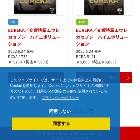
作中のエウレカとアイリスのヨーロッパ逃避行パートを収録！
■特製ステッカー
映像特典
BD
DVD
■特報
■本予告
EUREKA／交響詩篇エウレ
EUREKA／交響詩篇エウレ
■CM集
カセブン ハイエボリュー
カセブン ハイエボリュー
ション
ション
他、仕様
■キャラクターデザイン・奥村正志描き下ろしイラストを使用し
2022.6.24 発売
2022.6.24 発売
BCXA-1733
BCBA-5121
たBOX&ジャケット
￥7,700（税抜￥7,000）
￥6,600（税抜￥6,000）
※特典・仕様は予告なく変更になる場合がございます。
公式ショップで購入
公式ショップで購入
このウェブサイトでは、サイト上での体験向上を目的に
Cookieを使用します。Cookieにはウェブサイトの機能に不
可欠なものと、利用状況の測定の目的で使用されているも
のが存在します。
プライバシーポリシー
プライバシーポリシー
同意しない
同意する
© Bandai Namco Filmworks Inc.
All Rights Reserved.