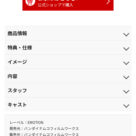
公式ショップで購入
商品情報
発売日
特典・仕様
2022.6.24
特典
ジャンル
イメージ
■特典Disc（Blu-ray）
劇場公開アニメ
●公開直前イベント映像
少女の終わり。少女の始まり。
品番
内容
2021年10月28日に実施された、公開直前イベントの映像を収
BCXA-1734
録！
【収録内容】
出演：京田知己、名塚佳織 、遠藤璃菜 、森 雅紀（MC）
税込価格(10%)
スタッフ
エウレカが作り上げたスカブコーラル（珊瑚状の情報生命体）
※変態紳士クラブ出演パートは一部未収録になります
￥11,000
●公開記念舞台挨拶映像
の中の仮想世界。
監督：京田知己／脚本：野村祐一・京田知己／原作：BONES／キ
税抜価格
キャスト
2021年11月27日に実施された、舞台挨拶映像を収録！
その崩壊とともに、仮想世界の人々がこの地球に姿を現して10
ャラクターデザイン・作画監督：奥村正志／メインメカニックデ
￥10,000
出演：京田知己、名塚佳織、小清水亜美、三瓶由布子、遠藤
年が経過した。この“大融合”の結果、仮想世界の人類は「グリー
ザイン：河森正治／コンセプチャルデザイン：宮武一貴／メカニ
エウレカ・サーストン：名塚佳織／アイリス・マッケンジー：遠藤
璃菜、荘口彰久（MC）
スペック
ンアース」を、旧来の地球人類は「ブルーアース」を名乗り、水面
ックデザイン：大河原邦男・出渕 裕・玉盛順一朗／メインデザイ
璃菜／石井・風花・アネモネ：小清水亜美／ホランド・ノヴァ
レーベル：EMOTION
●スタッフトークイベント映像
カラー／確／251分／本編Disc：123分（本編116分+映像特典7
下でさまざまな衝突を繰り返すことになった。そしてグリーンアー
ン：上津康義・佐山善則・山根公利・柳瀬敬之・齋藤将嗣・片貝
ク：森川智之／タルホ・ノヴァク：根谷美智子／ムーンドギー：
発売元：バンダイナムコフィルムワークス
2021年12月22日に実施された、物語や世界観についてのスタ
分）＋特典Disc：128分 本編Disc：DTS-HD Master
販売元：バンダイナムコフィルムワークス
ス軍の高官デューイ・ノヴァクは、自分たちの尊厳を守るため、
文洋・武半慎吾／銃器設定：金子秀一／特技監督：村木 靖／メカ
宮野真守／ギジェット：水沢史絵／ウォズ：チョー／チャール