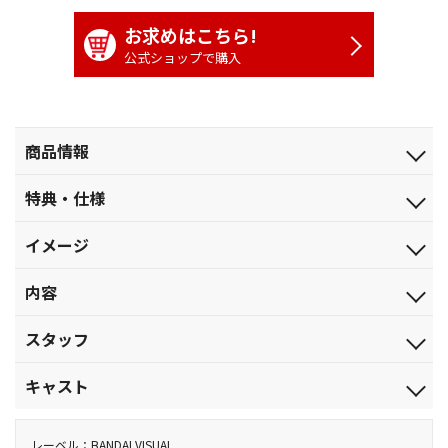
お求めはこちら!
公式ショップで購入
商品情報
発売日
特典・仕様
2023.8.30
特典
ジャンル
イメージ
解説書（８Ｐ）
劇場公開アニメ
タイムリミットは３分――。
映像特典
品番
内容
ノンテロップオープニング（ねんどアニメ）、映画特報、予告
地球の未来を守るため、オラは正義のヒーローなる！
BCXA-1798
編、設定資料（静止画）
【収録内容】
税込価格(10%)
スタッフ
野原家の前に突如現れた時空調整員「ミライマン」。
￥5,280
「３分後に怪獣が現れる。３分後の未来に行ってその怪獣を倒
原作：臼井儀人（らくだ社）／監督：ムトウユージ／脚本：ムト
税抜価格
キャスト
さないと現実に怪獣が現れることになる！」
ウユージ・きむらひでふみ／絵コンテ：ムトウユージ・榎本明
￥4,800
世界滅亡を防ぐため、ミライマンはそう告げると野原一家に地
広・増井壮一・きむらひでふみ・原 惠一／作画監督：原 勝徳・大
しんのすけ：矢島晶子／みさえ：ならはしみき／ひろし：藤原啓
スペック
球防衛という大役を一任してしまう。ミライマンの力で変身を果
森孝敏・針金屋英郎・間々田益男／キャラクターデザイン：原 勝
治／ひまわり：こおろぎさとみ／シロ：真柴摩利／ネネちゃん：
レーベル：BANDAI VISUAL