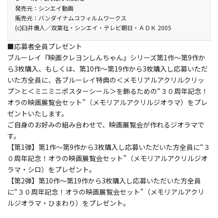
カラー／確／97分／（本編93分＋特典映像4分）／ﾄﾞﾙﾋﾞｰ
たして難なく怪獣を倒す野原一家。そんな世界に浸り始め、変身
徳／怪獣デザイン：末吉裕一郎／美術監督：川口正明・古賀 徹／
林 玉緒／マサオくん：一龍斎貞友／風間くん：真柴摩利／ボーち
発売元：シンエイ動画
TrueHD(5.1ch)･ﾘﾆｱPCM(ｻﾗｳﾝﾄﾞ･一部ｽﾃﾚｵ)／AVC／BD50G／
販売元：バンダイナムコフィルムワークス
できることに夢中になっていく。
色彩設計：野中幸子／撮影監督：梅田俊之／ねんどアニメ：石田
ゃん：佐藤智恵／園長先生：納谷六朗／よしなが先生：高田由美
16:9<1080p High Definition>／日本語字幕付（ON・OFF可能）
(c)臼井儀人／双葉社・シンエイ・テレビ朝日・ＡＤＫ 2005
そんな世界に夢中になっていくにつれ、ひろしとみさえはヒー
卓也／音楽：若草 恵・荒川敏行・澤口和彦・ＣＨＩＫＡ／録音監
／隣のおばさん：鈴木れい子／アクション仮面：玄田哲章／カン
ロー気取りで自分達が世界を守っている、という気持ちになってい
督：大熊 昭／編集：岡安 肇／主題歌：「Ｃｒａｙｏｎ Ｂｅａｔ
タムロボ：大滝進矢／ミミ子：小桜エツ子（現：小桜エツコ）／
■応募者全員プレゼント
く。だが、どんどんと強い怪獣が後から後から現れ、だんだんと
ｓ」歌：AI／制作：シンエイ動画・テレビ朝日・ＡＤＫ・双葉社
坂井真紀：坂井真紀／部長：郷里大輔／プリティミサエス：福圓
ブルーレイ『映画クレヨンしんちゃん』シリーズ第1作～第9作か
現実世界が危なくなっていく。そこで、遂にしんのすけが立ち上が
／配給：東宝 他
美里／怪人カマキリン：大川 透／ＴＶアナウンサー：佐々木正洋
ら3枚購入、もしくは、第10作～第19作から3枚購入し応募いただ
る。
／ギター侍：波田陽区／ミライマン：村井国夫 他
いた方全員に、各ブルーレイ特典の＜メモリアルアクリルクリッ
このままじゃだめだゾ。“ひまに女子大生になってもらって素敵
プ＞と＜ミニミニポスターシール＞を飾るための“３０周年記念！
なおにーさまって友達に紹介してもらう”ために、オラがんばる
オラの映画展覧会セット”（メモリアルアクリルジオラマ）をプレ
ゾ！
ゼントいたします。
理由はともあれ、しんちゃんが地球の未来、そして家族の未来
ご自身のお好みの組み合わせで、映画展覧会が作れるジオラマで
を守るために宇宙最強の敵を相手に戦いを挑む！
す。
製作年度：2005
【第1弾】第1作～第9作から3枚購入し応募いただいた方全員に“３
０周年記念！オラの映画展覧会セット”（メモリアルアクリルジオ
ラマ・シロ）をプレゼント。
【第2弾】第10作～第19作から3枚購入し応募いただいた方全員
に“３０周年記念！オラの映画展覧会セット”（メモリアルアクリ
ルジオラマ・ひまわり）をプレゼント。