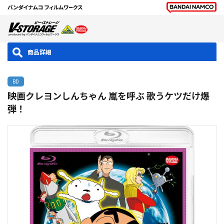
商品詳細
BD
映画クレヨンしんちゃん 嵐を呼ぶ 歌うケツだけ爆
弾！