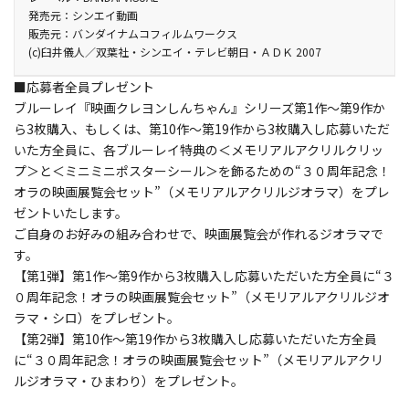
カラー／確／107分／（本編103分＋映像特典4分）／ﾄﾞﾙﾋﾞｰ
としたことからシロのお尻に変なものがくっついてしまう。面白
川口正明・村上良子／色彩設計：野中幸子／撮影監督：梅田俊之
林 玉緒／マサオくん：一龍斎貞友／風間くん：真柴摩利／ボーち
発売元：シンエイ動画
TrueHD(5.1ch)･ﾘﾆｱPCM(ｻﾗｳﾝﾄﾞ･一部ｽﾃﾚｵ)／AVC／BD50G／
販売元：バンダイナムコフィルムワークス
がって、たいして気にも留めない野原一家。しかし、それはケツだ
／ねんどアニメ：石田卓也／音楽：若草 恵・荒川敏行・丸尾 稔／
ゃん：佐藤智恵／ケツだけ艦長：玄田哲章／アクション仮面：玄
16:9<1080p High Definition>／日本語字幕付（ON・OFF可能）
(c)臼井儀人／双葉社・シンエイ・テレビ朝日・ＡＤＫ 2007
け星人が地球に落として行った爆弾であった！宇宙監視センター
音響監督：大熊 昭／編集：岡安 肇／主題歌「Cry Baby」歌：
田哲章／ミミ子：小桜エツ子／時雨院時常：京本政樹／お駒夫
ＵＮＴＩ（Unidentified Nature Team Inspection・通称、ウンツ
SEAMO／制作：シンエイ動画・テレビ朝日・ＡＤＫ・双葉社／配
人：戸田恵子／金波：来宮良子／銀波：此島愛子／ うらら(歌劇団
■応募者全員プレゼント
ィ）は、その爆弾を察知し、爆弾の回収に動き出す。
給：東宝 他
３人衆)：ゆかな／くらら(歌劇団３人衆)：折井あゆみ／さらら(歌
ブルーレイ『映画クレヨンしんちゃん』シリーズ第1作～第9作か
同じ頃、その情報を傍受している者たちがいた。美人テロ集団
劇団３人衆)：大島麻衣／空港の歌劇団員：今井 優／新人女性隊
ら3枚購入、もしくは、第10作～第19作から3枚購入し応募いただ
『ひなげし歌劇団』だ。沖縄から帰宅した野原一家は、ＵＮＴＩ
員：浦野一美／先輩女性隊員：野呂佳代 他
いた方全員に、各ブルーレイ特典の＜メモリアルアクリルクリッ
からシロにくっついた物が地球を丸ごと吹き飛ばす破壊力を持っ
プ＞と＜ミニミニポスターシール＞を飾るための“３０周年記念！
た爆弾である事、そしてシロから取り外す事が出来ない事を知ら
オラの映画展覧会セット”（メモリアルアクリルジオラマ）をプレ
される。ＵＮＴＩは地球の安全のためにシロごと宇宙に飛ばし爆
ゼントいたします。
破すると言う。
ご自身のお好みの組み合わせで、映画展覧会が作れるジオラマで
「シロは誰にも渡さないゾ！」
す。
爆弾を巡って、ＵＮＴＩやひなげし歌劇団が迫る！！果たして、
【第1弾】第1作～第9作から3枚購入し応募いただいた方全員に“３
しんのすけはシロを救うことができるのか！？ ６５億人 対 ひとり
０周年記念！オラの映画展覧会セット”（メモリアルアクリルジオ
と一匹。いま、しんのすけとシロの命がけの逃亡劇がはじまる。
ラマ・シロ）をプレゼント。
製作年度：2007
【第2弾】第10作～第19作から3枚購入し応募いただいた方全員
に“３０周年記念！オラの映画展覧会セット”（メモリアルアクリ
ルジオラマ・ひまわり）をプレゼント。