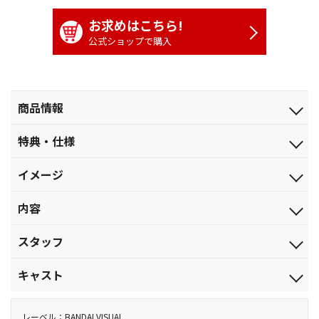
お求めはこちら!
公式ショップで購入
商品情報
発売日
特典・仕様
2023.8.30
特典
ジャンル
イメージ
解説書（８Ｐ）
劇場公開アニメ
シロが爆発10秒前！
映像特典
品番
内容
ノンテロップオープニング（ねんどアニメ）、映画特報、予告
BCXA-1800
編、ミュージックチャプター集、設定資料集（静止画）
【収録内容】
税込価格(10%)
スタッフ
地球を見下ろす宇宙空間。ケツだけ星人の円盤が隕石群と接触
￥5,280
しそうになっている。隕石群に爆弾を仕掛け衝突を避ける事が出
原作：臼井儀人（らくだ社）／監督：ムトウユージ／脚本：やす
税抜価格
キャスト
来たが、誤って一発の不発弾が地球に落下して行ってしまっ
み哲夫／絵コンテ：ムトウユージ・増井壮一・平井峰太郎／演
￥4,800
た･･･。
出：石田 暢／作画監督：原 勝徳・大森孝敏・針金屋英郎・間々田
しんのすけ：矢島晶子／みさえ：ならはしみき／ひろし：藤原啓
スペック
地球上では、二泊三日の沖縄旅行を楽しんでいる野原一家。ふ
益男／キャラクターデザイン：原 勝徳・末吉裕一郎／美術監督：
治／ひまわり：こおろぎさとみ／シロ：真柴摩利／ネネちゃん：
レーベル：BANDAI VISUAL