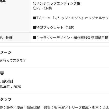
特典
〇ノンテロップエンディング集
〇PV・CM集
■TVアニメ『マリッジトキシン』オリジナルサウンド
■特製ブックレット（16P）
他、仕様
■キャラクターデザイン・総作画監督 徳岡絋平描
メージ
をもって恋を制す
容
6話収録】
作年度：2026
タッフ
作：静脈／漫画：依田瑞稀／監督：堀 元宣／シリーズ構成・脚本：う