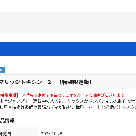
BD
マリッジトキシン 2 （特装限定版）
特装限定版]
※特装限定版は予告なく生産を終了する場合がございます。
少年ジャンプ＋」連載中の大人気コミックスがボンズフィルム制作で待
し屋×結婚詐欺師の最強バディが挑む、世界一ハードな婚活バトルアクション
品情報
発売日
2026.10.28