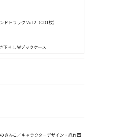
トラック Vol.2（CD1枚）
き下ろし Wブックケース
えのきみこ／キャラクターデザイン・総作画