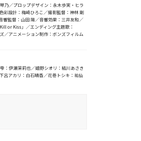
：琴乃／プロップデザイン：永木歩実・ヒラ
色彩設計：梅崎ひろこ／撮影監督：神林 剛
音響監督：山田 陽／音響効果：三井友和／
ll or Kiss」／エンディング主題歌：
ンズ／アニメーション制作：ボンズフィルム
 雫：伊瀬茉莉也／嬉野シオリ：結川あさき
下呂アカリ：白石晴香／花巻トシキ：祐仙