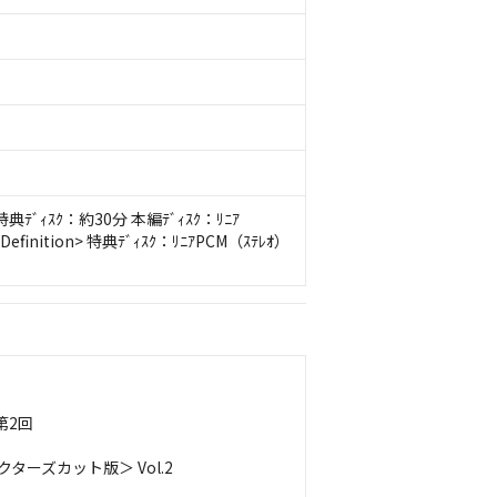
ﾞｨｽｸ：約30分 本編ﾃﾞｨｽｸ：ﾘﾆｱ
efinition> 特典ﾃﾞｨｽｸ：ﾘﾆｱPCM（ｽﾃﾚｵ）
第2回
ーズカット版＞ Vol.2