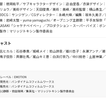
督：徳岡紘平／サブキャラクターデザイン：迫 由里香／衣装デザイン
リョウ／美術デザイン：天田俊貴／美術：美峰／美術監督：横山勇生／
3DCG：サンジゲン／CGディレクター：永嶋大輝／編集：坂本久美子／
楽：岩崎太整・yuma yamaguchi／オープニング主題歌：平手友梨奈「Ki
KASAKI「シャケナベイべー」／プロダクション・スーパーバイズ：ボ
製作：マリッジトキシン製作委員会
ャスト
呂ヒカル：石谷春貴／城崎メイ：若山詩音／姫川杏子：永瀬アンナ／潮
鳴子弦弥：斉藤壮馬／嵐山キミ恵：白浜灯奈乃／中川桃壱：土屋神葉／
レーベル：EMOTION
発売元：バンダイナムコフィルムワークス
販売元：バンダイナムコフィルムワークス
(c)静脈・依田瑞稀／集英社・マリッジトキシン製作委員会