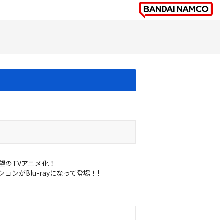
望のTVアニメ化！
がBlu-rayになって登場！!