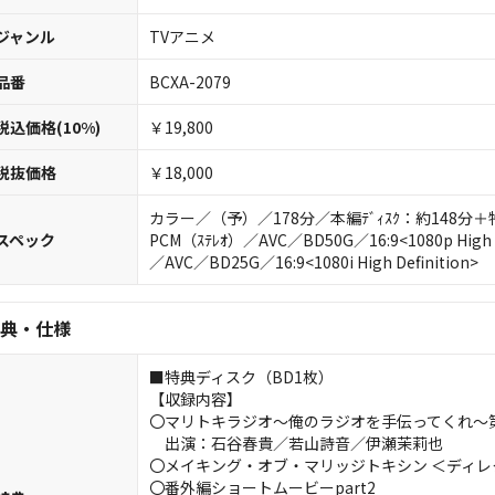
ジャンル
TVアニメ
品番
BCXA-2079
税込価格(10%)
￥19,800
税抜価格
￥18,000
カラー／（予）／178分／本編ﾃﾞｨｽｸ：約148分＋特典ﾃ
スペック
PCM（ｽﾃﾚｵ）／AVC／BD50G／16:9<1080p High D
／AVC／BD25G／16:9<1080i High Definition>
典・仕様
■特典ディスク（BD1枚）
【収録内容】
〇マリトキラジオ～俺のラジオを手伝ってくれ〜
出演：石谷春貴／若山詩音／伊瀬茉莉也
〇メイキング・オブ・マリッジトキシン ＜ディレクタ
〇番外編ショートムービーpart2