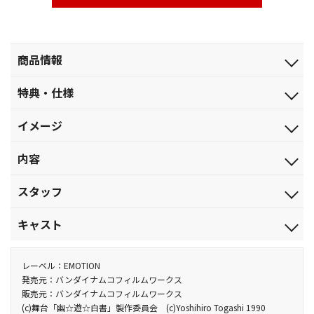
商品情報
発売日
特典・仕様
2020.2.27
特典
ジャンル
イメージ
■特典ディスク
舞台
・バックステージ映像
伊達にあの世は見てねぇぜ！
品番
内容
・ビジュアル撮影メイキング（ビジュアル撮影時のメイキング＆
BCXE-1495
キャストコメント）
【収録内容】
・カーテンコール集（東京千穐楽、大阪千穐楽、福岡千穐楽）
税込価格(10%)
スタッフ
2019年9月22日（日）愛知公演大千穐楽の模様を収録。
・“アフタートークinサンリオピューロランド”トークコーナー
￥9,680
ダイジェスト
原作：冨樫義博「幽☆遊☆白書」（集英社「ジャンプコミック
税抜価格
キャスト
＜あらすじ＞
ス」刊）／脚本・演出：御笠ノ忠次／舞台美術：乘峯雅寛／技術
特典
￥8,800
ある日、事故に遭って死んでしまった不良学生・浦飯幽助。幽霊
監督：寅川英司／舞台監督：渡部景介／照明：大波多秀起（デイ
浦飯幽助：崎山つばさ／桑原和真：郷本直也／蔵馬：鈴木拡樹／
■ビジュアルフォトブック（16P）
スペック
となり、霊界案内人のぼたんに導かれ、幽助は、エンマ大王の息
ライト）／音響：前田規寛（ロア）／映像：藤田陽平・横山 翼
飛影：橋本祥平／雪村螢子：未来／浦飯温子：角島美緒／ぼた
レーベル：EMOTION
他、仕様
カラー／確／251分／（本編ﾃﾞｨｽｸ：126分+特典ﾃﾞｨｽｸ：125分）
子コエンマから生き返るための試練を与えられる。試練を乗り越
（オーベロン）／衣裳：小原敏博／ヘアメイク：木村美和子
ん：平田裕香／剛鬼：新田健太／幻海：エリザベス・マリー／コ
発売元：バンダイナムコフィルムワークス
・新規集合ビジュアル使用インナージャケット
本編ﾃﾞｨｽｸ：ﾘﾆｱPCM(ｽﾃﾚｵ)／AVC／BD50G／16:9<1080i High
販売元：バンダイナムコフィルムワークス
え、晴れて生き返ることができた幽助は、ぼたんとともに妖怪が
（raftel）・車谷 結(raftel)／アクション：六本木康弘／フライン
エンマ：荒木宏文 他
・スリーブケース
Definition> 特典ﾃﾞｨｽｸ：ﾘﾆｱPCM(ｽﾃﾚｵ)／AVC／BD50G／
(c)舞台「幽☆遊☆白書」製作委員会 (c)Yoshihiro Togashi 1990
人間界で起こす悪事を取り締まる霊界探偵として働くことにな
グ：岩上弘数 (B.O.S Action Unity)／舞台音楽：Yu(vague)／演出