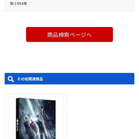
16:9<1080i High Definition>
年-1994年
る。コエンマから与えられた指令は、霊界大秘蔵館から盗まれた
助手：木下マカイ／小道具：小山内ひかり／宣伝美術：羽尾万里
闇の三大秘宝「降魔の剣」「暗黒鏡」「餓鬼玉」を取り返すこ
子（Mujina:art）／宣伝写真：金山フヒト・渡部俊介／Webデザイ
と。秘宝を盗んだのは、霊界犯罪人ブラックリストに名を連ねる
ン：EAST END CREATIVE／制作：Office ENDLESS／主催：舞台
妖怪盗賊の蔵馬、飛影、剛鬼だった。
「幽☆遊☆白書」製作委員会
商品検索ページへ
製作年度：2019
その他関連商品