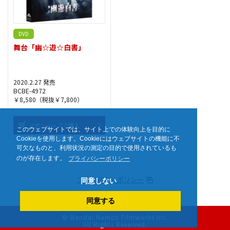
DVD
舞台「幽☆遊☆白書」
2020.2.27 発売
BCBE-4972
￥8,580（税抜￥7,800）
公式ショップで購入
このウェブサイトでは、サイト上での体験向上を目的に
Cookieを使用します。Cookieにはウェブサイトの機能に不
可欠なものと、利用状況の測定の目的で使用されているも
のが存在します。
プライバシーポリシー
プライバシーポリシー
同意しない
同意する
© Bandai Namco Filmworks Inc.
All Rights Reserved.