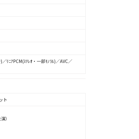
ﾆｱPCM(ｽﾃﾚｵ・一部ﾓﾉﾗﾙ)／AVC／
レット
公演）