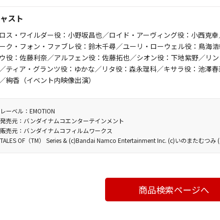
ャスト
ロス・ワイルダー役：小野坂昌也／ロイド・アーヴィング役：小西克幸
ーク・フォン・ファブレ役：鈴木千尋／ユーリ・ローウェル役：鳥海浩
ウ役：佐藤利奈／アルフェン役：佐藤拓也／シオン役：下地紫野／リン
／ティア・グランツ役：ゆかな／リタ役：森永理科／キサラ役：池澤春
／絢香（イベント内映像出演）
レーベル：EMOTION
発売元：バンダイナムコエンターテインメント
販売元：バンダイナムコフィルムワークス
TALES OF（TM） Series & (c)Bandai Namco Entertainment Inc. (c)いのまたむつ
商品検索ページへ