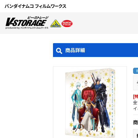
商品詳細
[
全
イ
商