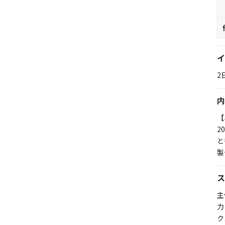
イ
2
内
【
2
と
製
ス
主
力
ク