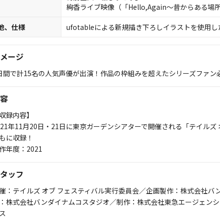
絢香ライブ映像（「Hello,Again～昔からある場所
他、仕様
ufotableによる新規描き下ろしイラストを使用し
メージ
日間で計15名の人気声優が出演！作品の枠組みを超えたシリーズファン
容
収録内容】
021年11月20日・21日に東京ガーデンシアターで開催される「テイルズ 
もに収録！
作年度：2021
タッフ
催：テイルズ オブ フェスティバル実行委員会／企画製作：株式会社バ
：株式会社バンダイナムコスタジオ／制作：株式会社東急エージェンシ
ス