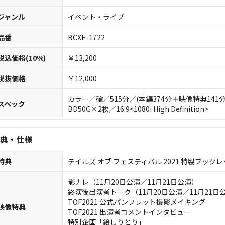
ジャンル
イベント・ライブ
品番
BCXE-1722
税込価格(10%)
￥13,200
税抜価格
￥12,000
カラー／確／515分／(本編374分＋映像特典141分)／ﾘ
スペック
BD50G×2枚／16:9<1080i High Definition>
典・仕様
特典
テイルズ オブ フェスティバル 2021 特製ブック
影ナレ（11月20日公演／11月21日公演）
終演後出演者トーク（11月20日公演／11月21日
TOF2021 公式パンフレット撮影メイキング
映像特典
TOF2021 出演者コメントインタビュー
特別企画「絵しりとり」