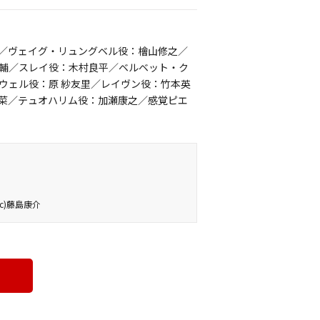
／ヴェイグ・リュングベル役：檜山修之／
輔／スレイ役：木村良平／ベルベット・ク
ウェル役：原 紗友里／レイヴン役：竹本英
菜／テュオハリム役：加瀬康之／感覚ピエ
み (c)藤島康介