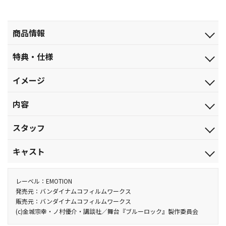
商品情報
発売日
特典・仕様
2023.11.22
特典
ジャンル
イメージ
■特典ディスク
舞台
・メイキング映像
生き残りを懸けたエゴい戦い(ステージ)が今始まる。
品番
内容
・日替わりシーン集
BCXE-1855
・アフタートークダイジェスト
【収録内容】
・カーテンコール集
税込価格(10%)
スタッフ
世界一のエゴイストでなければ、世界一のストライカーにはな
・PV
￥10,780
れない。日本をW杯優勝に導くストライカーを育てるため、日本フ
原作 金城宗幸・漫画 ノ村優介 『ブルーロック』（講談社「週刊少
特典
税抜価格
キャスト
ットボール連合はある計画を立ち上げるところから始まる。その
年マガジン」連載）／脚本・演出：伊勢直弘／美術：乘峯雅寛／
■ブックレット
￥9,800
名も“ブルーロック（青い監獄）”プロジェクトに集められたのは
主題歌歌唱：Kradness／舞台音楽：早川博隆(Rebrast)・関根佑
潔 世一：竹中凌平／蜂楽 廻：佐藤信長／國神錬介：松田昇大／千
スペック
300人の高校生。しかも全員FW。299人のサッカー生命を犠牲に誕
樹(Rebrast)／技術監督：寅川英司／舞台監督：田中 翼／照明：大
切豹馬：佐伯 亮／久遠 渉：佐織 迅／雷市陣吾：佐藤たかみち／我
レーベル：EMOTION
カラー／確／254分／本編ﾃﾞｨｽｸ:128分+特典ﾃﾞｨｽｸ:126分 本編ﾃﾞｨｽ
生する、日本サッカーに革命を起こすストライカーとは？
波多秀起(デイライト)／音響効果：前田規寛（ロア）／映像：O-
牙丸 吟：村松洸希／伊右衛門送人：澤田拓郎／五十嵐栗夢：書川
発売元：バンダイナムコフィルムワークス
ｸ：ﾘﾆｱPCM(ｽﾃﾚｵ)／AVC／BD50G／16:9<1080i High Definition>
販売元：バンダイナムコフィルムワークス
今、史上最もアツく、最もイカれたサッカーが開幕する。
beron inc.／演出助手：入江浩平／衣裳：雲出三緒／ヘアメイク：
勇輝／馬狼照英：井澤勇貴／二子一揮：坪倉康晴／鰐間淳壱：船
特典ﾃﾞｨｽｸ：ﾘﾆｱPCM(ｽﾃﾚｵ)／AVC／BD50G／16:9<1080i High
(c)金城宗幸・ノ村優介・講談社／舞台『ブルーロック』製作委員会
製作年度：2023
木村美和子（dot）・MUU・新田彩加・有藤 萌（dot）・嘉山花子
木政秀／鰐間計助：川井雅弘／凪 誠士郎：小坂涼太郎／御影玲
Definition>