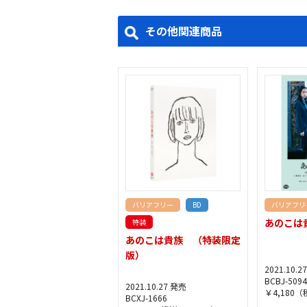
その他関連商品
バリアフリー
BD
バリアフリ
あのこは
特装
あのこは貴族 （特装限定
版）
2021.10.2
BCBJ-5094
2021.10.27 発売
￥4,180（
BCXJ-1666