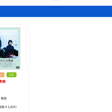
ー
DVD
貴族
7 発売
税抜￥3,800）