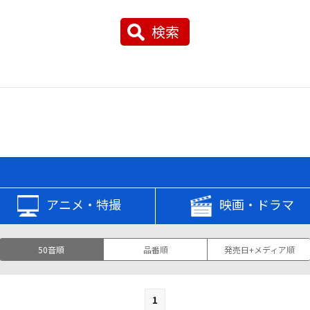
検索
アニメ・特撮
映画・ドラマ
50音順
品番順
発売日+メディア順
1