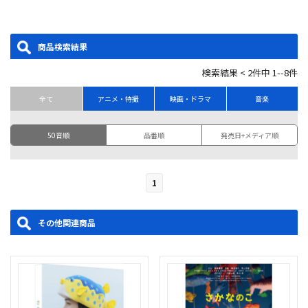
商品検索結果
検索結果 < 2件中 1--8件
全て
アニメ・特撮
映画・ドラマ
音楽
50音順
品番順
発売日+メディア順
1
その他関連商品