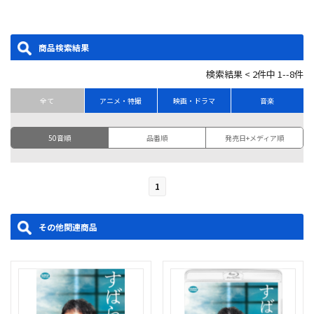
商品検索結果
検索結果 < 2件中 1--8件
全て
アニメ・特撮
映画・ドラマ
音楽
50音順
品番順
発売日+メディア順
1
その他関連商品