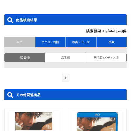
商品検索結果
検索結果 < 2件中 1--8件
全て
アニメ・特撮
映画・ドラマ
音楽
50音順
品番順
発売日+メディア順
1
その他関連商品