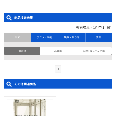
商品検索結果
検索結果 < 1件中 1--9件
全て
アニメ・特撮
映画・ドラマ
音楽
50音順
品番順
発売日+メディア順
1
その他関連商品