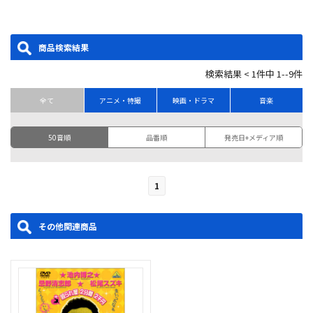
商品検索結果
検索結果 < 1件中 1--9件
全て
アニメ・特撮
映画・ドラマ
音楽
50音順
品番順
発売日+メディア順
1
その他関連商品